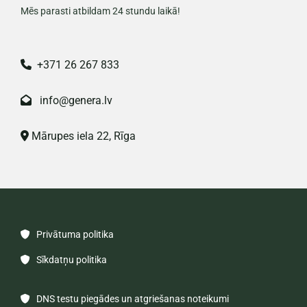
Mēs parasti atbildam 24 stundu laikā!
+371 26 267 833

info@genera.lv

Mārupes iela 22, Rīga

Privātuma politika

Sīkdatņu politika

DNS testu piegādes un atgriešanas noteikumi
