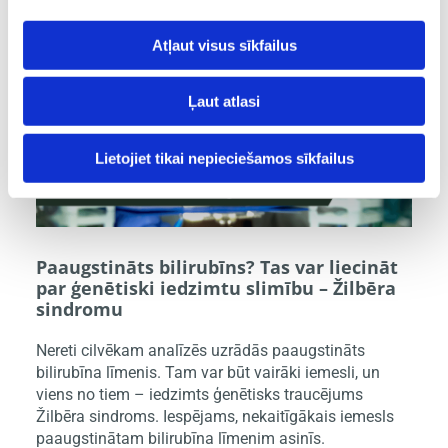
Atļaut visus sīkfailus
Ļaut atlasi
Lietojiet tikai nepieciešamos sīkfailus
Paaugstināts bilirubīns? Tas var liecināt
par ģenētiski iedzimtu slimību – Žilbēra
sindromu
Nereti cilvēkam analīzēs uzrādās paaugstināts
bilirubīna līmenis. Tam var būt vairāki iemesli, un
viens no tiem – iedzimts ģenētisks traucējums
Žilbēra sindroms. Iespējams, nekaitīgākais iemesls
paaugstinātam bilirubīna līmenim asinīs.