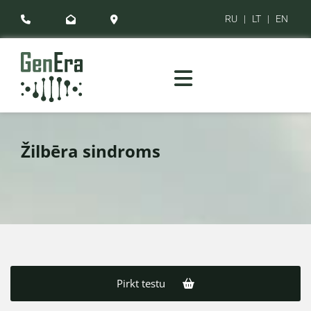
RU
|
LT
|
EN



Žilbēra sindroms
Pirkt testu