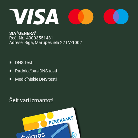
SIA "GENERA"
Reģ. Nr.: 40003551431
Adrese: Rīga, Mārupes iela 22 LV-1002
DNS Testi

Radniecības DNS testi

Medicīniskie DNS testi

Šeit vari izmantot!