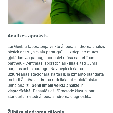
Analīzes apraksts
Lai GenEra laboratorijā veiktu Žilbēra sindroma analīzi,
pietiek ar t.s. „siekalu paraugu” – uztriepi no mutes
gļotādas. Ja paraugu nodosiet mūsu sadarbības
partneru - Centrālās laboratorijas - filiālē, tad Jums
paņems asins paraugu. Nav nepieciešama
uzturēšanās stacionārā, kā tas ir, ja izmanto standarta
metodi Žilbēra sindroma noteikšanai – bioķīmisko
urīna analīzi.
Gēnu līmenī veiktā analīze ir
visprecīzākā.
Pasaulē tieši šī metode kļuvusi par
standarta metodi Žilbēra sindroma diagnostikā.
Žilbēra sindroma cēlonis