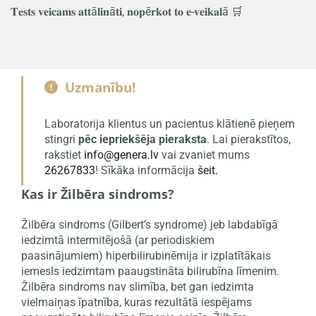
𝐓𝐞𝐬𝐭𝐬 𝐯𝐞𝐢𝐜𝐚𝐦𝐬 𝐚𝐭𝐭ā𝐥𝐢𝐧ā𝐭𝐢, 𝐧𝐨𝐩ē𝐫𝐤𝐨𝐭 𝐭𝐨 𝐞-𝐯𝐞𝐢𝐤𝐚𝐥ā 🛒
Uzmanību!

Laboratorija klientus un pacientus klātienē pieņem
stingri
pēc iepriekšēja pieraksta
. Lai pierakstītos,
rakstiet
info@genera.lv
vai zvaniet mums
26267833
! Sīkāka informācija
šeit.
Kas ir Žilbēra sindroms?
Žilbēra sindroms (Gilbert’s syndrome) jeb labdabīgā
iedzimtā intermitējošā (ar periodiskiem
paasinājumiem) hiperbilirubinēmija ir izplatītākais
iemesls iedzimtam paaugstināta bilirubīna līmenim.
Žilbēra sindroms nav slimība, bet gan iedzimta
vielmaiņas īpatnība, kuras rezultātā iespējams