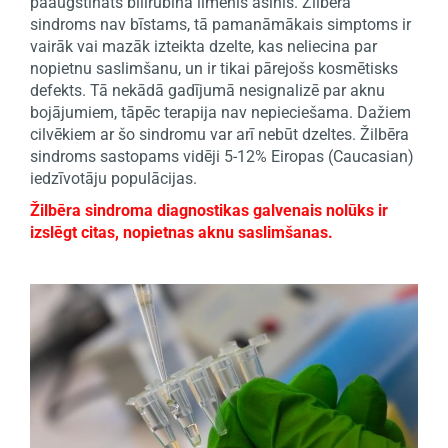
paaugstināts bilirubīna līmenis asinīs. Žilbēra
sindroms nav bīstams, tā pamanāmākais simptoms ir
vairāk vai mazāk izteikta dzelte, kas neliecina par
nopietnu saslimšanu, un ir tikai pārejošs kosmētisks
defekts. Tā nekādā gadījumā nesignalizē par aknu
bojājumiem, tāpēc terapija nav nepieciešama. Dažiem
cilvēkiem ar šo sindromu var arī nebūt dzeltes. Žilbēra
sindroms sastopams vidēji 5-12% Eiropas (Caucasian)
iedzīvotāju populācijas.
Žilbēra sindroma diagnostikas galvenais nolūks ir
izslēgt citas, nopietnas aknu saslimšanas.