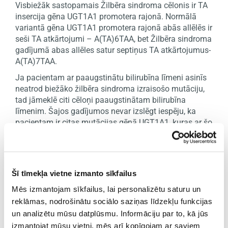
Visbiežāk sastopamais Žilbēra sindroma cēlonis ir TA
insercija gēna UGT1A1 promotera rajonā. Normālā
variantā gēna UGT1A1 promotera rajonā abās allēlēs ir
seši TA atkārtojumi – A(TA)6TAA, bet Žilbēra sindroma
gadījumā abas allēles satur septiņus TA atkārtojumus-
A(TA)7TAA.
Ja pacientam ar paaugstinātu bilirubīna līmeni asinīs
neatrod biežāko žilbēra sindroma izraisošo mutāciju,
tad jāmeklē citi cēloņi paaugstinātam bilirubīna
līmenim. Šajos gadījumos nevar izslēgt iespēju, ka
pacientam ir citas mutācijas gēnā UGT1A1, kuras ar šo
testu netiek pārbaudītas.
Šī tīmekļa vietne izmanto sīkfailus
Mēs izmantojam sīkfailus, lai personalizētu saturu un
reklāmas, nodrošinātu sociālo saziņas līdzekļu funkcijas
Būtiski zināt!

un analizētu mūsu datplūsmu. Informāciju par to, kā jūs
izmantojat mūsu vietni, mēs arī kopīgojam ar saviem