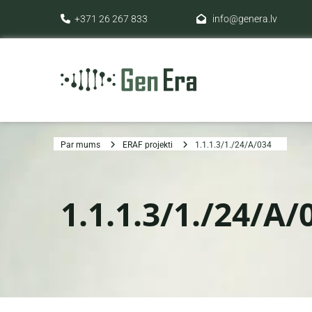
+371 26 267 833
info@genera.lv


Par mums
ERAF projekti
1.1.1.3/1./24/A/034
1.1.1.3/1./24/A/