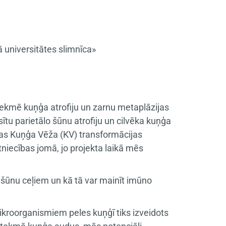
 universitātes slimnīca»
etekmē kuņģa atrofiju un zarnu metaplāzijas
ītu parietālo šūnu atrofiju un cilvēka kuņģa
ģijas Kuņģa Vēža (KV) transformācijas
niecības jomā, jo projekta laikā mēs
šūnu ceļiem un kā tā var mainīt imūno
ikroorganismiem peles kuņģī tiks izveidots