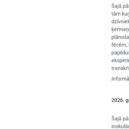
Šajā pā
tām kuņģ
dzīvniek
ķermeņa
plānoša
fēcēm, 
papildu
eksperi
transkr
Informā
2026. g
Šajā pā
inokulāc