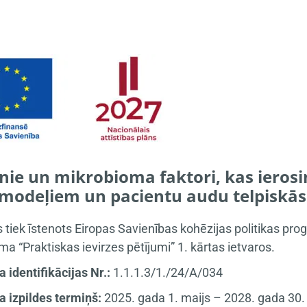
ie un mikrobioma faktori, kas ierosin
 modeļiem un pacientu audu telpiskās
s tiek īstenots Eiropas Savienības kohēzijas politikas
a “Praktiskas ievirzes pētījumi” 1. kārtas ietvaros.
a identifikācijas Nr.:
1.1.1.3/1./24/A/034
a izpildes termiņš:
2025. gada 1. maijs – 2028. gada 30. 