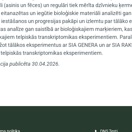
li (asinis un fēces) un regulāri tiek mērīta dzīvnieku ķer
eitanazētas un iegūtie bioloģiskie materiāli analizēti ga
a iestāšanos un progresijas pakāpi un izlemtu par tālāko e
ūras analīze gan saistībā ar bioloģiskajiem marķieriem, ka
ajiem telpiskās transkriptomikas eksperimentiem. Paral
žot tālākos eksperimentus ar SIA GENERA un ar SIA RAK
i telpiskās transkriptomikas eksperimentiem.
cija publicēta 30.04.2026.
a politika
DNS Testi
