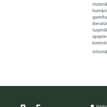
materiā
humāni 
gastrīt
literat
turpmāk
apsprie
kontrol
Informā
Privātum
