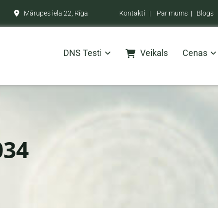
Mārupes iela 22, Rīga
Kontakti
|
Par mums
|
Blogs

DNS Testi
Veikals
Cenas
034