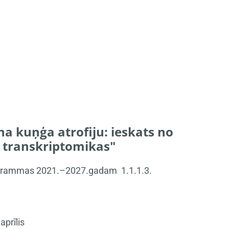
a kuņģa atrofiju: ieskats no
 transkriptomikas"
 programmas 2021.–2027.gadam 1.1.1.3.
aprīlis