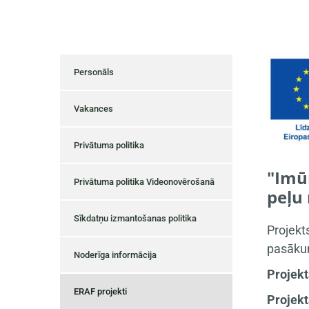
Personāls
Vakances
Privātuma politika
"Imūn
Privātuma politika Videonovērošanā
peļu
Sīkdatņu izmantošanas politika
Projekt
pasākum
Noderīga informācija
Projekt
ERAF projekti
Projekt