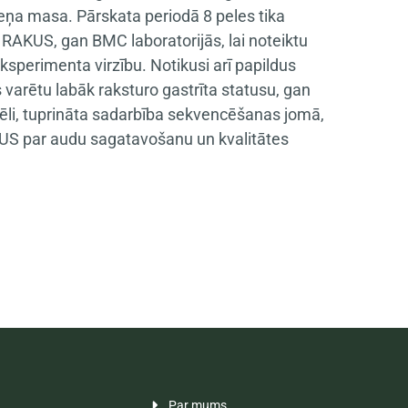
meņa masa. Pārskata periodā 8 peles tika
n RAKUS, gan BMC laboratorijās, lai noteiktu
ksperimenta virzību. Notikusi arī papildus
s varētu labāk raksturo gastrīta statusu, gan
ēli, tuprināta sadarbība sekvencēšanas jomā,
US par audu sagatavošanu un kvalitātes
Par mums
