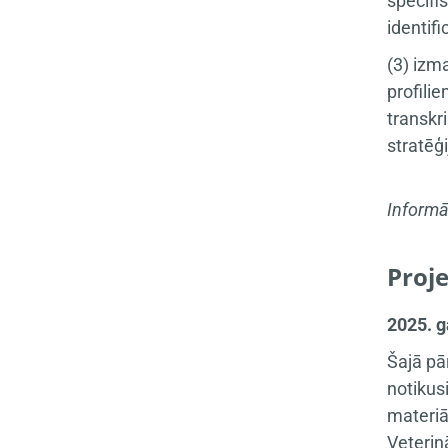
specifi
identif
(3) izm
profili
transkr
stratēģ
Informā
Proje
2025. g
Šajā pā
notikus
materiā
Veterin