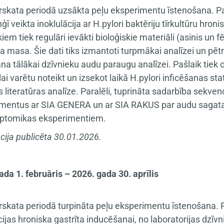
rskata periodā uzsākta peļu eksperimentu īstenošana. Pab
ī veikta inoklulācija ar H.pylori baktēriju tīrkultūru hron
iem tiek regulāri ievākti bioloģiskie materiāli (asinis un f
 masa. Šie dati tiks izmantoti turpmākai analīzei un pēt
na tālākai dzīvnieku audu paraugu analīzei. Pašlaik tiek
lai varētu noteikt un izsekot laikā H.pylori inficēšanas st
s literatūras analīze. Paralēli, tuprināta sadarbība sekv
mentus ar SIA GENERA un ar SIA RAKUS par audu sagatavo
iptomikas eksperimentiem.
cija publicēta 30.01.2026.
ada 1. februāris – 2026. gada 30. aprīlis
rskata periodā turpināta peļu eksperimentu īstenošana. Pē
ijas hroniska gastrīta inducēšanai, no laboratorijas dzīvni