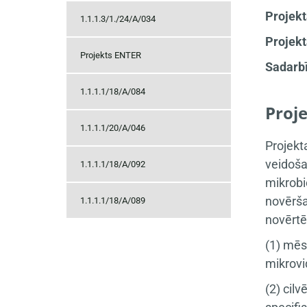
Projekt
1.1.1.3/1./24/A/034
Projekt
Projekts ENTER
Sadarbī
1.1.1.1/18/A/084
Proj
1.1.1.1/20/A/046
Projekt
veidoša
1.1.1.1/18/A/092
mikrobi
novērša
1.1.1.1/18/A/089
novērtē
(1) mēs
mikrovi
(2) cil