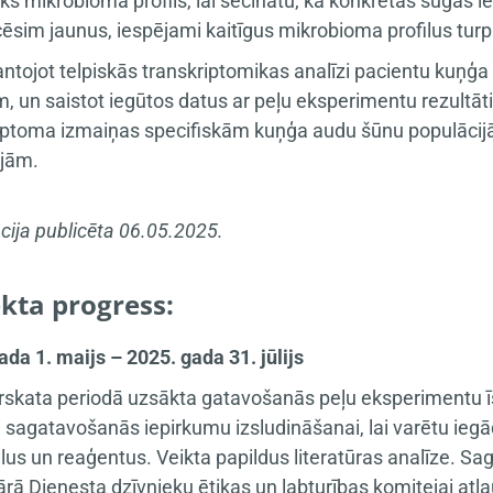
sks mikrobioma profils, lai secinātu, kā konkrētas sugas
icēsim jaunus, iespējami kaitīgus mikrobioma profilus turp
antojot telpiskās transkriptomikas analīzi pacientu ku
em, un saistot iegūtos datus ar peļu eksperimentu rezultā
iptoma izmaiņas specifiskām kuņģa audu šūnu populācij
ijām.
cija publicēta 06.05.2025.
kta progress:
ada 1. maijs – 2025. gada 31. jūlijs
rskata periodā uzsākta gatavošanās peļu eksperimentu ī
i sagatavošanās iepirkumu izsludināšanai, lai varētu i
lus un reaģentus. Veikta papildus literatūras analīze. Sa
ārā Dienesta dzīvnieku ētikas un labturības komitejai at