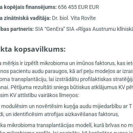
a kopējais finansējums:
656 455 EUR EUR
a zinātniskā vadītāja:
Dr. biol. Vita Rovīte
bas partneris:
SIA “GenEra” SIA «Rīgas Austrumu klīniskā
ekta kopsavilkums:
a mērķis ir izpētīt mikrobioma un imūnos faktorus, kas i
nos pacientu audu paraugos, kā arī peļu modeļos ar izrais
oma transplantāciju, lai izstrādātu profilaktiskas stratē
nai. Pētījuma rezultāti sniegs būtiskus atklājumus KV pēt
sim KV attīstību vairākos līmeņos:
 modulēsim un novērtēsim kuņģa audu mijiedarbību ar T 
di, un identificēsim atrofijas aizkavēšanas faktorus,
vēka mikrobioma transplantācijas modelī, kurā brīvas no m