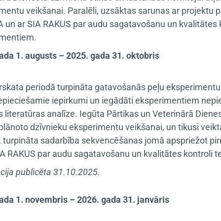
mentu veikšanai. Paralēli, uzsāktas sarunas ar projektu
un ar SIA RAKUS par audu sagatavošanu un kvalitātes ko
imentiem.
ada 1. augusts – 2025. gada 31. oktobris
rskata periodā turpināta gatavošanās peļu eksperimentu
nepieciešamie iepirkumi un iegādāti eksperimentiem nepie
s literatūras analīze. Iegūta Pārtikas un Veterinārā Diene
 plānoto dzīvnieku eksperimentu veikšanai, un tikusi veikt
i, turpināta sadarbība sekvencēšanas jomā apspriežot p
IA RAKUS par audu sagatavošanu un kvalitātes kontroli t
cija publicēta 31.10.2025.
ada 1. novembris – 2026. gada 31. janvāris