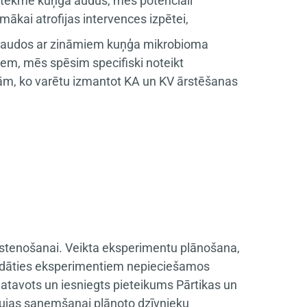
 ietekmē kuņģa audus, mēs potenciāli
mākai atrofijas intervences izpētei,
ņģa audos ar zināmiem kuņģa mikrobioma
tiem, mēs spēsim specifiski noteikt
ām, ko varētu izmantot KA un KV ārstēšanas
stenošanai. Veikta eksperimentu plānošana,
egādāties eksperimentiem nepieciešamos
gatavots un iesniegts pieteikums Pārtikas un
ļaujas saņemšanai plānoto dzīvnieku