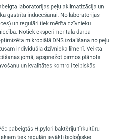
eigta laboratorijas peļu aklimatizācija un
iska gastrīta inducēšanai. No laboratorijas
ēces) un regulāri tiek mērīta dzīvnieku
niecība. Notiek eksperimentālā darba
 optimizēta mikrobiālā DNS izdalīšana no peļu
atusam individuāla dzīvnieka līmenī. Veikta
encēšanas jomā, apspriežot pirmos plānots
šanu un kvalitātes kontroli telpiskās
c pabeigtās H.pylori baktēriju tīrkultūru
ekiem tiek regulāri ievākti bioloģiskie