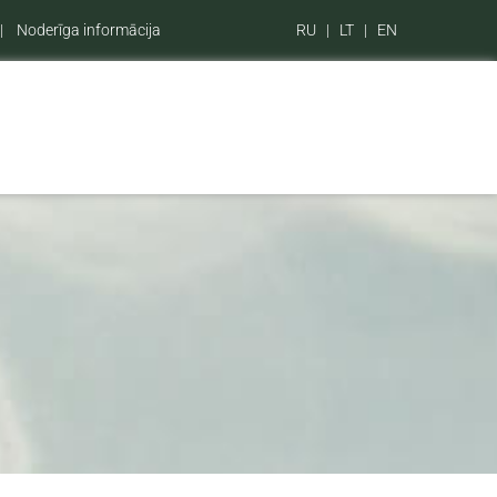
|
Noderīga informācija
RU
|
LT
|
EN