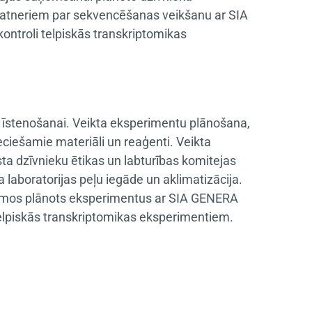
 patneriem par sekvencēšanas veikšanu ar SIA
ntroli telpiskās transkriptomikas
 īstenošanai. Veikta eksperimentu plānošana,
ciešamie materiāli un reaģenti. Veikta
sta dzīvnieku ētikas un labturības komitejas
a laboratorijas peļu iegāde un aklimatizācija.
irmos plānots eksperimentus ar SIA GENERA
elpiskās transkriptomikas eksperimentiem.