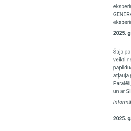
eksperi
GENERA 
eksper
2025. g
Šajā pā
veikti 
papildu
atļauja
Paralēl
un ar S
Informā
2025. g