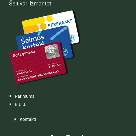
Šeit vari izmantot!
Par mums

B.U.J.

Kontakti
