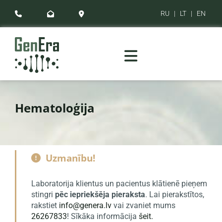
RU
|
LT
|
EN



Hematoloģija
Uzmanību!

Laboratorija klientus un pacientus klātienē pieņem
stingri
pēc iepriekšēja pieraksta
. Lai pierakstītos,
rakstiet
info@genera.lv
vai zvaniet mums
26267833
! Sīkāka informācija
šeit.