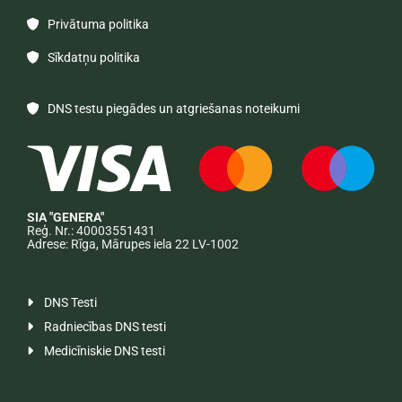
Privātuma politika

Sīkdatņu politika

DNS testu piegādes un atgriešanas noteikumi

SIA "GENERA"
Reģ. Nr.: 40003551431
Adrese: Rīga, Mārupes iela 22 LV-1002
DNS Testi

Radniecības DNS testi

Medicīniskie DNS testi
