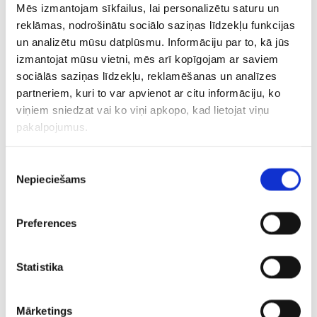
Mēs izmantojam sīkfailus, lai personalizētu saturu un
reklāmas, nodrošinātu sociālo saziņas līdzekļu funkcijas
un analizētu mūsu datplūsmu. Informāciju par to, kā jūs
izmantojat mūsu vietni, mēs arī kopīgojam ar saviem
sociālās saziņas līdzekļu, reklamēšanas un analīzes
partneriem, kuri to var apvienot ar citu informāciju, ko
viņiem sniedzat vai ko viņi apkopo, kad lietojat viņu
pakalpojumus.
MTHFR DNS tests
Piekrišanas
Nepieciešams
izvēle
Preferences
Statistika
Būtiski zināt!

Ar ārsta-speciālista (pilnu sarakstu skat. sadaļā
Mārketings