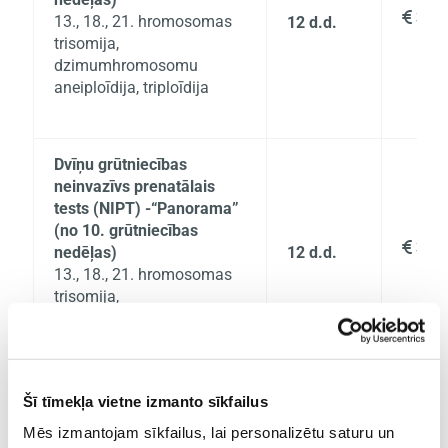
390

13., 18., 21. hromosomas
12 d.d.
trisomija,
dzimumhromosomu
aneiploīdija, triploīdija
Dvīņu grūtniecības
neinvazīvs prenatālais
tests (NIPT) -“Panorama”
(no 10. grūtniecības
390

nedēļas)
12 d.d.
13., 18., 21. hromosomas
trisomija,
dzimumhromosomu
aneiploīdija, triploīdija
IVF grūtniecības
Šī tīmekļa vietne izmanto sīkfailus
neinvazīvs prenatālais
Mēs izmantojam sīkfailus, lai personalizētu saturu un
tests (NIPT) -“Panorama”