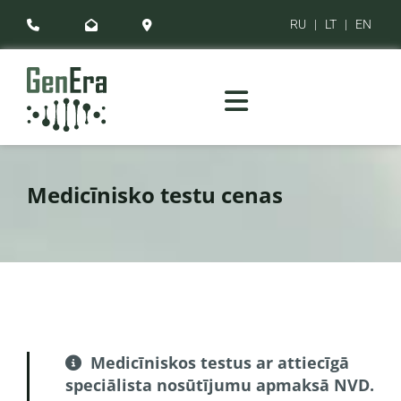
RU
|
LT
|
EN



Medicīnisko testu cenas
Medicīniskos testus ar attiecīgā

speciālista nosūtījumu apmaksā NVD.