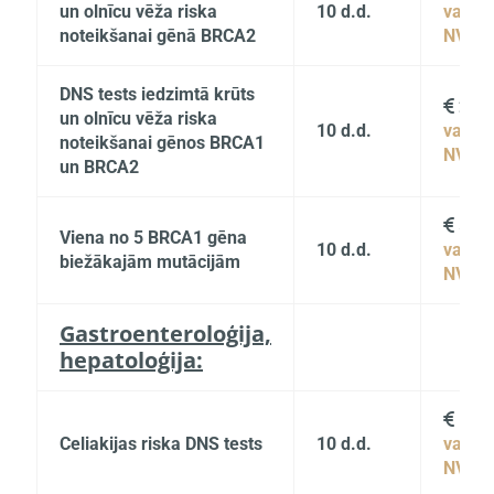
un olnīcu vēža riska
10 d.d.
vai
noteikšanai gēnā BRCA2
NVD
DNS tests iedzimtā krūts
229

un olnīcu vēža riska
10 d.d.
vai
noteikšanai gēnos BRCA1
NVD
un BRCA2
50

Viena no 5 BRCA1 gēna
10 d.d.
vai
biežākajām mutācijām
NVD
Gastroenteroloģija,
hepatoloģija:
115

Celiakijas riska DNS tests
10 d.d.
vai
NVD