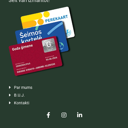
Šeit vari izmantot!
Vienas punktveida
220

mutācijas (nēsātāja
Individuāli
vai
statusa) DNS tests
(2
NVD
personām)
Vienas punktveida
285

mutācijas (nēsātāja
Individuāli
vai
statusa) DNS tests
(3
NVD
personām)
Parauga kontaminācijas
5 d.d.
119

DNS tests
Par mums

B.U.J.

Kontakti
