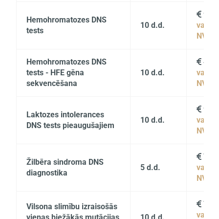
99

Hemohromatozes DNS
10 d.d.
vai
tests
NVD
Hemohromatozes DNS
455

tests - HFE gēna
10 d.d.
vai
sekvencēšana
NVD
95

Laktozes intolerances
10 d.d.
vai
DNS tests pieaugušajiem
NVD
75

Žilbēra sindroma DNS
5 d.d.
vai
diagnostika
NVD
75

Vilsona slimību izraisošās
vai
vienas biežākās mutācijas
10 d.d.