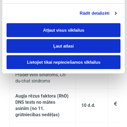
tests (NIPT) - “Panorama”
(no 10. grūtniecības
Rādīt detalizēti
nedēļas)
13., 18., 21. hromosomas
Atļaut visus sīkfailus
trisomija,
dzimumhromosomu
525

12 d.d.
aneiploīdija, triploīdija +
Ļaut atlasi
mikrodelēcijas: 22q11.2 (Di
Džordžia sindroms), 1p36
delēcijas sindroms,
Lietojiet tikai nepieciešamos sīkfailus
Angelmana sindroms,
Prader-Willi sindroms, Cri-
du-chat sindroms
Augļa rēzus faktora (RhD)
DNS tests no mātes
185

10 d.d.
asinīm (no 11.
grūtniecības nedēļas)