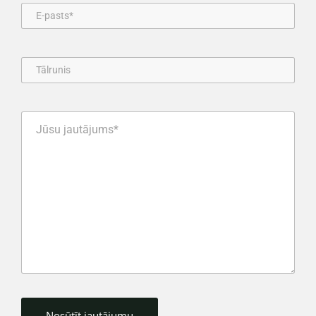
Ģenētiskais tests
99

aminoglikozīdu izraisīta
15 d.d.
vai
dzirdes zuduma riskam
NVD
MT-CYB, ND1 (3 variācijas)
Statīnu panesamības
75

ģenētiskais tests
15 d.d.
vai
SLCO1B1 (1 variācija)
NVD
Irinotekāna panesamības
75

tests
5 d.d.
vai
UGT1A1(TA)xTAA
NVD
Predispozīcija uz tiopurīnu
grupas medikamentu
125

izraisīto mielotoksicitāti
15 d.d.
vai
TPMT, NUD15 (5
NVD
variācijas)