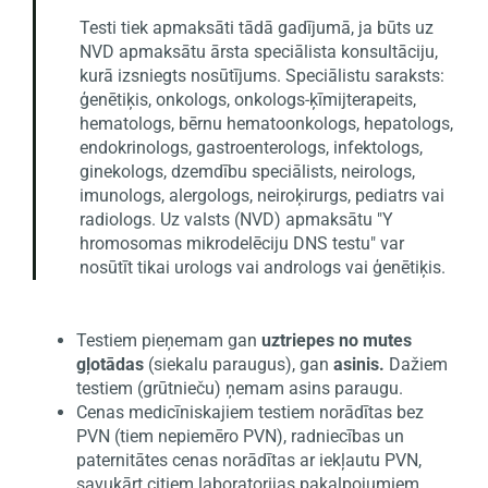
Testi tiek apmaksāti tādā gadījumā, ja būts uz
NVD apmaksātu ārsta speciālista konsultāciju,
kurā izsniegts nosūtījums. Speciālistu saraksts:
ģenētiķis, onkologs, onkologs-ķīmijterapeits,
hematologs, bērnu hematoonkologs, hepatologs,
endokrinologs, gastroenterologs, infektologs,
ginekologs, dzemdību speciālists, neirologs,
imunologs, alergologs, neiroķirurgs, pediatrs vai
radiologs. Uz valsts (NVD) apmaksātu "Y
hromosomas mikrodelēciju DNS testu" var
nosūtīt tikai urologs vai andrologs vai ģenētiķis.
Testiem pieņemam gan
uztriepes no mutes
gļotādas
(siekalu paraugus), gan
asinis.
Dažiem
testiem (grūtnieču) ņemam asins paraugu.
Cenas medicīniskajiem testiem norādītas bez
PVN (tiem nepiemēro PVN), radniecības un
paternitātes cenas norādītas ar iekļautu PVN,
savukārt citiem laboratorijas pakalpojumiem