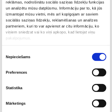
reklāmas, nodrošinātu sociālo saziņas līdzekļu funkcijas
(no 10. grūtniecības
390

un analizētu mūsu datplūsmu. Informāciju par to, kā jūs
nedēļas)
12 d.d.
13., 18., 21. hromosomas
izmantojat mūsu vietni, mēs arī kopīgojam ar saviem
trisomija,
sociālās saziņas līdzekļu, reklamēšanas un analīzes
dzimumhromosomu
partneriem, kuri to var apvienot ar citu informāciju, ko
aneiploīdija, triploīdija
viņiem sniedzat vai ko viņi apkopo, kad lietojat viņu
pakalpojumus.
Neinvazīvs prenatālais
tests (NIPT) -“Panorama”
Piekrišanas
(no 10. grūtniecības
Nepieciešams
izvēle
nedēļas)
13., 18., 21. hromosomas
475

trisomija,
12 d.d.
Preferences
dzimumhromosomu
aneiploīdija, triploīdija) +
22q11.2 (Di Džordža
Statistika
sindroms) hromosomas
delēcija
Mārketings
Neinvazīvs prenatālais