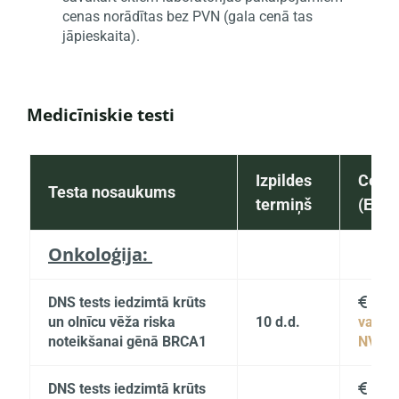
cenas norādītas bez PVN (gala cenā tas
jāpieskaita).
Medicīniskie testi
Izpildes
Cena
Testa nosaukums
termiņš
(EUR)
Onkoloģija:
DNS tests iedzimtā krūts
109

un olnīcu vēža riska
10 d.d.
vai
noteikšanai gēnā BRCA1
NVD
DNS tests iedzimtā krūts
149
