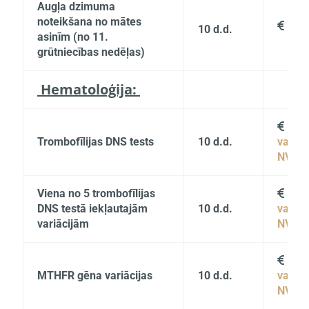
Augļa dzimuma
noteikšana no mātes
185

10 d.d.
asinīm (no 11.
grūtniecības nedēļas)
Hematoloģija:
119

Trombofīlijas DNS tests
10 d.d.
vai
NVD
Viena no 5 trombofīlijas
50

DNS testā iekļautajām
10 d.d.
vai
variācijām
NVD
59

MTHFR gēna variācijas
10 d.d.
vai
NVD