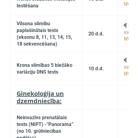
NVD
testēšana
Vilsona slimību
299

paplašinātais tests
vai
20 d.d.
(eksonu 8, 11, 13, 14, 15,
NVD
18 sekvencēšana)
119

Krona slimības 5 biežāko
vai
10 d.d.
variāciju DNS tests
NVD
Ginekoloģija un
dzemdniecība:
Neinvazīvs prenatālais
tests (NIPT) -“Panorama”
(no 10. grūtniecības
nedēļas)