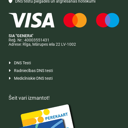
DNS testu piegādes un atgriešanas noteikumi

SIA "GENERA"
Reģ. Nr.: 40003551431
Adrese: Rīga, Mārupes iela 22 LV-1002
DNS Testi

Radniecības DNS testi

Medicīniskie DNS testi

Šeit vari izmantot!