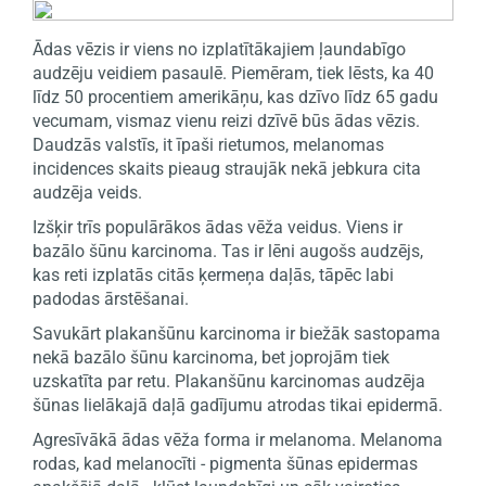
Ādas vēzis ir viens no izplatītākajiem ļaundabīgo
audzēju veidiem pasaulē. Piemēram, tiek lēsts, ka 40
līdz 50 procentiem amerikāņu, kas dzīvo līdz 65 gadu
vecumam, vismaz vienu reizi dzīvē būs ādas vēzis.
Daudzās valstīs, it īpaši rietumos, melanomas
incidences skaits pieaug straujāk nekā jebkura cita
audzēja veids.
Izšķir trīs populārākos ādas vēža veidus. Viens ir
bazālo šūnu karcinoma. Tas ir lēni augošs audzējs,
kas reti izplatās citās ķermeņa daļās, tāpēc labi
padodas ārstēšanai.
Savukārt plakanšūnu karcinoma ir biežāk sastopama
nekā bazālo šūnu karcinoma, bet joprojām tiek
uzskatīta par retu. Plakanšūnu karcinomas audzēja
šūnas lielākajā daļā gadījumu atrodas tikai epidermā.
Agresīvākā ādas vēža forma ir melanoma. Melanoma
rodas, kad melanocīti - pigmenta šūnas epidermas