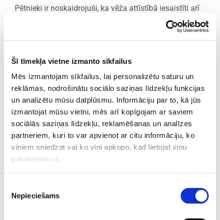
Pētnieki ir noskaidrojuši, ka vēža attīstībā iesaistīti arī
citi gēni un to mutācijas, un viņi domā, ka tas ir nevis
kāds viens atsevišķš gēns, bet daudzi kopā, no kuriem
katrs veido nelielu daļu no krūts audzējiem.
Par iedzimtu krūts vēzi tiek uzskatīts tas, ja ir spēcīga
Šī tīmekļa vietne izmanto sīkfailus
ģimenes anamnēze, kas nozīmē, ka slimība skārusi
Mēs izmantojam sīkfailus, lai personalizētu saturu un
vismaz trīs pirmās vai otrās pakāpes radiniekus
reklāmas, nodrošinātu sociālo saziņas līdzekļu funkcijas
(māsas, mātes, tantes). Lai noteiktu, vai augsta riska
personai ir mutācijas minētajos gēnos, tiek veikti DNS
un analizētu mūsu datplūsmu. Informāciju par to, kā jūs
testi. Tas ir vienīgais pieejamais veids kā noteiktu
izmantojat mūsu vietni, mēs arī kopīgojam ar saviem
mutācijas. Jāpiebilst, ka tests sniedz informāciju tikai
sociālās saziņas līdzekļu, reklamēšanas un analīzes
par risku slimības attīstībai, jo slimība var arī
partneriem, kuri to var apvienot ar citu informāciju, ko
neparādīties. Tomēr neatkarīgi no tā, vai pašiem
viņiem sniedzat vai ko viņi apkopo, kad lietojat viņu
attīstās vēzis vai nē, bojātos gēnus ir iespējams nodot
pakalpojumus.
saviem pēcnācējiem, gan meitām, gan dēliem.
Zarnu vēzis
Piekrišanas
Nepieciešams
izvēle
Resnās zarnas jeb kolorektālais vēzis ir ļaundabīgs