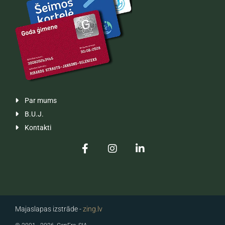
Par mums

B.U.J.

Kontakti

Majaslapas izstrāde -
zing.lv