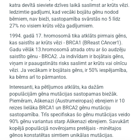
katra devītā sieviete dzīves laikā saslimst ar krūts vēzi.
Iedzimtie gadījumi, kad vecāki bojātu gēnu nodod
bērniem, nav bieži, sastopamība svārstās no 5 līdz
27% no visiem krūts vēža gadījumiem.
1994. gadā 17. hromosomā tika atklāts pirmais gēns,
kas saistīts ar krūts vēzi - BRCA1 (BReast CAncer1).
Gadu vēlāk 13.hromosomā atrada otru ar šo audzēju
saistīto gēnu - BRCA2. Ja indivīdam ir bojātais gēns,
viņam ir paaugstināts risks saslimt ar krūts vai olnīcu
vēzi. Ja vecākam ir bojātais gēns, ir 50% iespējamība,
ka bērns arī to pārmantos.
Interesanti, ka pētījumos atklāts, ka dažām
populācijām gēna mutācijas sastopamas biežāk.
Piemēram, Aškenazi (Austrumeiropas) ebrejiem ir 10
reizes lielāka BRCA1 un BRCA2 gēnu mutāciju
sastopamība. Trīs specifiskas šo gēnu mutācijas veido
90% gēnu variantus starp Aškenazi ebrejiem. Savukārt
kopējā populācijā novērojams pretējais - minētajos
gēnos konstatētas simtiem unikālas mutācijas.