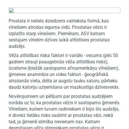
Prostata ir neliels dziedzeris valrieksta formā, kas
vīriešiem atrodas iegurņa vidū. Prostatas vēzis ir
izplatīts starp vīriešiem. Piemēram, ASV katram
sestajam vīrietim dzīves laikā attīstīsies prostatas
audzējs.
Vēža attīstības riska faktori ir vairāki - vecums (pēc 50
gadiem strauji paaugstinās vēža attīstības risks),
izcelsme (biežāk sastopams afroamerikāņu vīriešiem),
ģimenes anamnēze un vides faktori - ģeogrāfiskā
atrašanās vieta, diēta ar augstu tauku saturu, pārlieku
daudz kaloriju uzņemšana un mazkustīgs dzīvesveids.
Novērojumiem un pētījumi par prostatas audzējiem
norāda uz to, ka prostatas vēzis ir sastopams ģimenēs.
Vīriešiem, kuriem tuvam radiniekam ir bijis šis audzējs,
ir divreiz lielāks risks saslimt ar prostatas vēzi, nekā
tad, ja ģimenē slimība nevienam nav. Katram
desmitajam vēža slimniekam prostatas vēzis ir