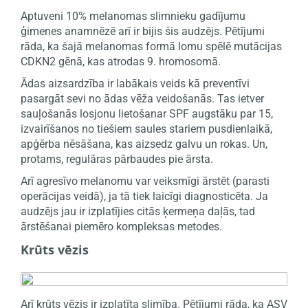
Aptuveni 10% melanomas slimnieku gadījumu
ģimenes anamnēzē arī ir bijis šis audzējs. Pētījumi
rāda, ka šajā melanomas formā lomu spēlē mutācijas
CDKN2 gēnā, kas atrodas 9. hromosomā.
Ādas aizsardzība ir labākais veids kā preventīvi
pasargāt sevi no ādas vēža veidošanās. Tas ietver
sauļošanās losjonu lietošanar SPF augstāku par 15,
izvairīšanos no tiešiem saules stariem pusdienlaikā,
apģērba nēsāšana, kas aizsedz galvu un rokas. Un,
protams, regulāras pārbaudes pie ārsta.
Arī agresīvo melanomu var veiksmīgi ārstēt (parasti
operācijas veidā), ja tā tiek laicīgi diagnosticēta. Ja
audzējs jau ir izplatījies citās ķermeņa daļās, tad
ārstēšanai piemēro kompleksas metodes.
Krūts vēzis
Arī krūts vēzis ir izplatīta slimība. Pētījumi rāda, ka ASV