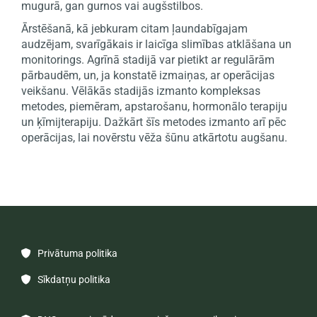
mugurā, gan gurnos vai augšstilbos.
Ārstēšanā, kā jebkuram citam ļaundabīgajam
audzējam, svarīgākais ir laicīga slimības atklāšana un
monitorings. Agrīnā stadijā var pietikt ar regulārām
pārbaudēm, un, ja konstatē izmaiņas, ar operācijas
veikšanu. Vēlākās stadijās izmanto kompleksas
metodes, piemēram, apstarošanu, hormonālo terapiju
un ķīmijterapiju. Dažkārt šīs metodes izmanto arī pēc
operācijas, lai novērstu vēža šūnu atkārtotu augšanu.
Privātuma politika

Sīkdatņu politika
