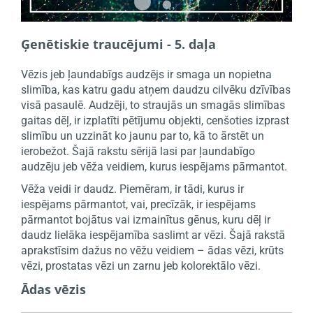
Ģenētiskie traucējumi - 5. daļa
Vēzis jeb ļaundabīgs audzējs ir smaga un nopietna
slimība, kas katru gadu atņem daudzu cilvēku dzīvības
visā pasaulē. Audzēji, to straujās un smagās slimības
gaitas dēļ, ir izplatīti pētījumu objekti, cenšoties izprast
slimību un uzzināt ko jaunu par to, kā to ārstēt un
ierobežot. Šajā rakstu sērijā lasi par ļaundabīgo
audzēju jeb vēža veidiem, kurus iespējams pārmantot.
Vēža veidi ir daudz. Piemēram, ir tādi, kurus ir
iespējams pārmantot, vai, precīzāk, ir iespējams
pārmantot bojātus vai izmainītus gēnus, kuru dēļ ir
daudz lielāka iespējamība saslimt ar vēzi. Šajā rakstā
aprakstīsim dažus no vēžu veidiem – ādas vēzi, krūts
vēzi, prostatas vēzi un zarnu jeb kolorektālo vēzi.
Ādas vēzis