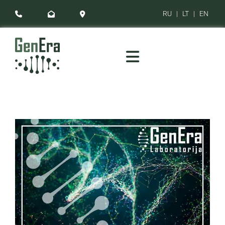
RU
|
LT
|
EN


