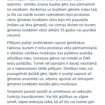
iedzimts - slimību izraisa bojātie gēni, kas pārmantoti
no vecākiem. Aizdomas uz bojātiem gēniem rodas tad,
ja trīs vai vairāk tuviem radiniekiem bijis prostatas
vēzis, ģimenes locekļiem vēzis bijis trīs paaudzēs
(mātes vai tēva ģimenē), vai vismaz diviem no tuviem
ģimenes locekļiem vēzis atklāts 55 gados vai jaunākā
vecumā.
Pētījumi palīdz zinātniekiem izprast ģenētiskos
faktorus, kuriem ir loma prostatas vēža pārmantošanā.
Ir atklātas vairākas mutācijas, kas palielina audzēja
attīstības risku. Izmaiņas gēnos var noteikt ar DNS
testu palīdzību. Tomēr vēl joprojām ir daudz nezināmā
un ir nepieciešami tālāki pētījumi. Slimības risku var
paaugstināt dažādi gēni, tāpēc ir svarīgi saprast arī
ģimenes anamnēzi un, vēlams, apzināt arī slimajiem
ģimenes locekļiem esošās gēnu mutācijas.
Simptomi parasti saistīti ar urinēšanas un seksuālo
funkciju traucējumiem. Var būt grūtības un sāpes
urinēt, sāpes erekcijas laikā, kā arī tās var rasties gan