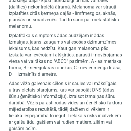
apakšējā daļā - kļūst ļaundabīgi un sāk vairoties
(dalīties) nekontrolētā ātrumā. Melanoma var strauji
izplatīties citās ķermeņa daļās - limfmezglos, aknās,
plaušās un smadzenēs. Tad to sauc par metastātisku
melanomu.
Izplatītākais simptoms ādas audzējam ir ādas
izmaiņas, jauns izaugums vai esošas dzimumzīmes
iekaisums, kas nedzīst. Kaut gan melanoma pēc
izskata var ievērojami atšķirties, parasti ir novērojamas
viena vai vairākas no "ABCD" pazīmēm. A - asimetriska
forma, B - neregulāras robežas, C - nevienmērīga krāsa,
D – izmainīts diametrs.
Ādas vēža galvenais cēlonis ir saules vai mākslīgais
ultravioletais starojums, kas var sabojāt DNS (ādas
šūnu ģenētisko informāciju), izraisot izmaiņas šūnu
darbībā. Vēzis parasti rodas vides un ģenētisko faktoru
mijiedarbības rezultātā, tādēļ dažiem cilvēkiem ir
lielāka iespējamība to iegūt. Lielākais risks ir cilvēkiem
ar gaišu ādu, gaišiem vai rudien matiem, zilām vai
gaišām acīm.