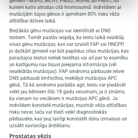
gēniem - MSH2, MLH1, PMS2, MSH6, un PMS1, no
kuriem katrs atrodas citā hromosomā. Indivīdiem ar
mutācijām šajos gēnos ir apmēram 80% risks vēža
attīstībai dzīves laikā.
Biežākās gēnu mutācijas var identificēt ar DNS
testiem. Tomēr pastāv iespēja, ka testu laikā neatklāj
visas gēnu mutācijas, kas var izraisīt FAP vai HNCPP,
jo dažkārt ģimenē var būt papildus citas mutācijas, kas
parastajos testos netiek testētas vai arī par to esamību
un kaitīgumu nav bijusi pieejama informācija (vēl
neatklātās mutācijas). FAP sindroma pārbaude ietver
DNS pārbaudi limfocītos, meklējot mutācijas APC
gēnā. Tā kā sindroms parādās agri, testu var piedāvāt
veikt jau bērniem līdz 18 gadu vecumam, ja ir zināms,
ka vienam no vecākiem ir mutācijas APC gēnā. Ja
indivīdam konstatē mutācijas, mazināt vēža attīstības
risku nevar, taču var bieži veikt diagnostiskās
pārbaudes, kas ļauj laicīgi konstatēt šūnu izmaiņas un
uzsākt savlaicīgu ārstēšanu.
Prostatas vēzis