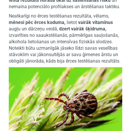
testa rezultāts norāda tikai uz saslimšanas risku
un
nemaina potenciālo profilakses un ārstēšanas taktiku.
Neatkarīgi no ērces testēšanas rezultāta, vēlams,
mēnesi pēc ērces koduma,
lietot
vairāk vitamīnus
augļu un dārzeņu veidā,
dzert vairāk šķidruma,
izvairīties no saaukstēšanās, pārmērīgas sauļošanās,
alkohola lietošanas un intensīvas fiziskās slodzes.
Noteikti būtu uzmanīgāk jāseko līdzi savas veselības
stāvoklim vai jākonsultējās ar savu ģimenes ārstu un
obligāti jānorāda, kāds bija ērces testēšanas rezultāts.