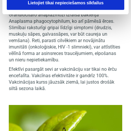
Granulocitāra anaplazmoze
Lietojiet tikai nepieciešamos sīkfailus
Granulocitāro anaplazmozi izraisa baktērija
Anaplasma phagocytophilum, ko arī pārnēsā ērces.
Slimībai raksturīgi gripai līdzīgi simptomi (drudzis,
muskuļu sāpes, galvassāpes, var būt caureja un
vemšana). Reti, parasti cilvēkiem ar novājinātu
imunitāti (onkoloģiskie, HIV -1 slimnieki), var attīstīties
vēlīnā forma ar asinsreces traucējumiem, elpošanas
un nieru nepietiekamību.
Efektīvi pasargāt sevi ar vakcināciju var tikai no ērču
encefalīta. Vakcīnas efektivitāte ir gandrīz 100%.
Vakcinācijas kurss jāuzsāk ziemā, lai justos drošāk
siltā sezona laikā.