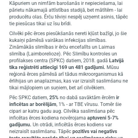
Kāpuriem un nimfām barošanās ir nepieciešama, lai
pārietu nākamajā attīstības stadijā, bet mātītēm - lai
producētu olas. Ērču tēviņi nespēj uzņemt asinis, tāpēc
tie piesūcas tikai uz īsu brīdi.
Cilvēki pēc ērces piesūkšanās nereti kļūst bažīgi, jo šie
kukaiņi pārnēsā vairākas infekcijas slimības.
Zināmākās slimības ir ērču encefalīts un Laimas
slimība (Laimborelioze). Pēc Slimību kontroles un
profilakses centra (SPKC) datiem, 2018. gadā
Latvijā
tika reģistrēti attiecīgi 169 un 481 gadījumi.
Mūsu
reģionā ērces pārnēsā arī tādus mikroorganismus kā
ērlihijas un anaplazmas, kas var izraisīt saslimšanu ne
tikai mājlopiem un suņiem, bet arī cilvēkiem.
Pēc SPKC datiem,
25%
no dabā savāktām ērcēm
ir
inficētas ar borēlijām
, 1% - ar TBE vīrusu. Tomēr šie
cipari ar katru gadu aug. Cilvēka saslimšana pēc
inficētas ērces kodiena novērojama
aptuveni 5-7%
gadījumu.
Un otrādi, inficētās ērces kodiens var
neizraisīt saslimšanu. Tāpēc
pozitīvs vai negatīvs