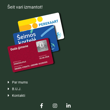
Šeit vari izmantot!
Par mums

B.U.J.

Kontakti
