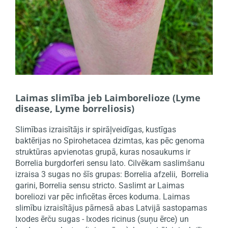
Laimas slimība jeb Laimborelioze (Lyme
disease, Lyme borreliosis)
Slimības izraisītājs ir spirāļveidīgas, kustīgas
baktērijas no Spirohetacea dzimtas, kas pēc genoma
struktūras apvienotas grupā, kuras nosaukums ir
Borrelia burgdorferi sensu lato. Cilvēkam saslimšanu
izraisa 3 sugas no šīs grupas: Borrelia afzelii, Borrelia
garini, Borrelia sensu stricto. Saslimt ar Laimas
boreliozi var pēc inficētas ērces koduma. Laimas
slimību izraisītājus pārnesā abas Latvijā sastopamas
Ixodes ērču sugas - Ixodes ricinus (suņu ērce) un