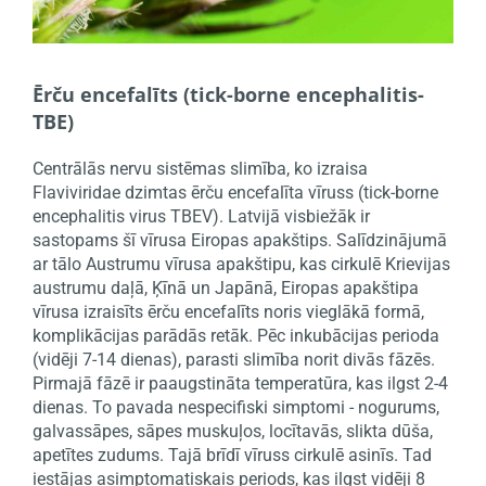
Ērču encefalīts (tick-borne encephalitis-
TBE)
Centrālās nervu sistēmas slimība, ko izraisa
Flaviviridae dzimtas ērču encefalīta vīruss (tick-borne
encephalitis virus TBEV). Latvijā visbiežāk ir
sastopams šī vīrusa Eiropas apakštips. Salīdzinājumā
ar tālo Austrumu vīrusa apakštipu, kas cirkulē Krievijas
austrumu daļā, Ķīnā un Japānā, Eiropas apakštipa
vīrusa izraisīts ērču encefalīts noris vieglākā formā,
komplikācijas parādās retāk. Pēc inkubācijas perioda
(vidēji 7-14 dienas), parasti slimība norit divās fāzēs.
Pirmajā fāzē ir paaugstināta temperatūra, kas ilgst 2-4
dienas. To pavada nespecifiski simptomi - nogurums,
galvassāpes, sāpes muskuļos, locītavās, slikta dūša,
apetītes zudums. Tajā brīdī vīruss cirkulē asinīs. Tad
iestājas asimptomatiskais periods, kas ilgst vidēji 8