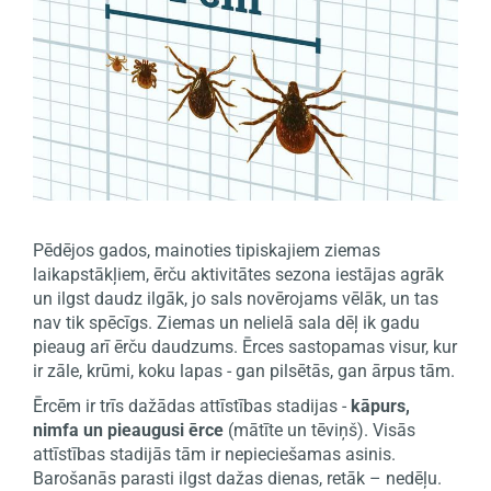
Pēdējos gados, mainoties tipiskajiem ziemas
laikapstākļiem, ērču aktivitātes sezona iestājas agrāk
un ilgst daudz ilgāk, jo sals novērojams vēlāk, un tas
nav tik spēcīgs. Ziemas un nelielā sala dēļ ik gadu
pieaug arī ērču daudzums. Ērces sastopamas visur, kur
ir zāle, krūmi, koku lapas - gan pilsētās, gan ārpus tām.
Ērcēm ir trīs dažādas attīstības stadijas -
kāpurs,
nimfa un pieaugusi ērce
(mātīte un tēviņš). Visās
attīstības stadijās tām ir nepieciešamas asinis.
Barošanās parasti ilgst dažas dienas, retāk – nedēļu.