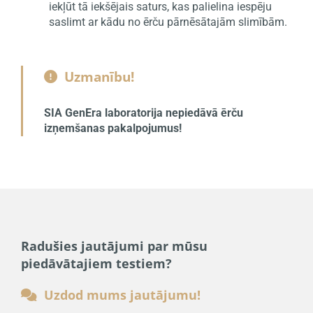
iekļūt tā iekšējais saturs, kas palielina iespēju
saslimt ar kādu no ērču pārnēsātajām slimībām.
Uzmanību!

SIA GenEra laboratorija nepiedāvā ērču
izņemšanas pakalpojumus!
Radušies jautājumi par mūsu
piedāvātajiem testiem?
Uzdod mums jautājumu!
