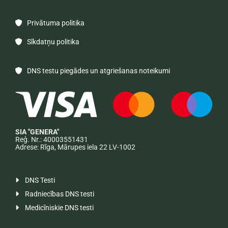
Privātuma politika

Sīkdatņu politika

DNS testu piegādes un atgriešanas noteikumi

SIA "GENERA"
Reģ. Nr.: 40003551431
Adrese: Rīga, Mārupes iela 22 LV-1002
DNS Testi

Radniecības DNS testi

Medicīniskie DNS testi
