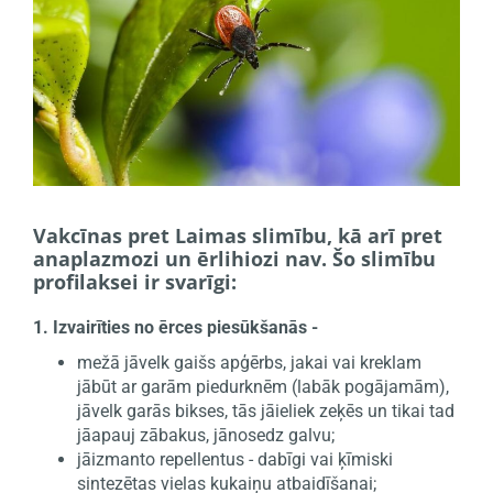
Vakcīnas pret Laimas slimību, kā arī pret
anaplazmozi un ērlihiozi nav. Šo slimību
profilaksei ir svarīgi:
1. Izvairīties no ērces piesūkšanās -
mežā jāvelk gaišs apģērbs, jakai vai kreklam
jābūt ar garām piedurknēm (labāk pogājamām),
jāvelk garās bikses, tās jāieliek zeķēs un tikai tad
jāapauj zābakus, jānosedz galvu;
jāizmanto repellentus - dabīgi vai ķīmiski
sintezētas vielas kukaiņu atbaidīšanai;