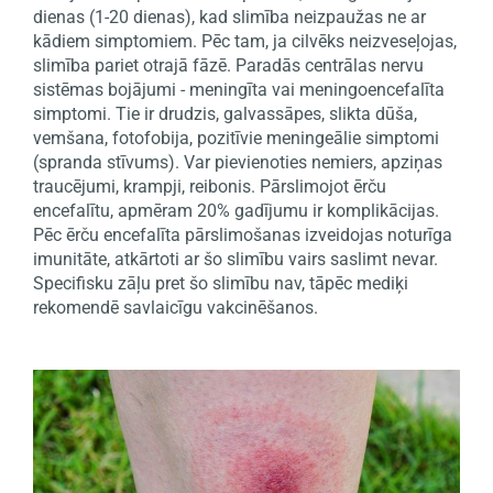
dienas (1-20 dienas), kad slimība neizpaužas ne ar
kādiem simptomiem. Pēc tam, ja cilvēks neizveseļojas,
slimība pariet otrajā fāzē. Paradās centrālas nervu
sistēmas bojājumi - meningīta vai meningoencefalīta
simptomi. Tie ir drudzis, galvassāpes, slikta dūša,
vemšana, fotofobija, pozitīvie meningeālie simptomi
(spranda stīvums). Var pievienoties nemiers, apziņas
traucējumi, krampji, reibonis. Pārslimojot ērču
encefalītu, apmēram 20% gadījumu ir komplikācijas.
Pēc ērču encefalīta pārslimošanas izveidojas noturīga
imunitāte, atkārtoti ar šo slimību vairs saslimt nevar.
Specifisku zāļu pret šo slimību nav, tāpēc mediķi
rekomendē savlaicīgu vakcinēšanos.