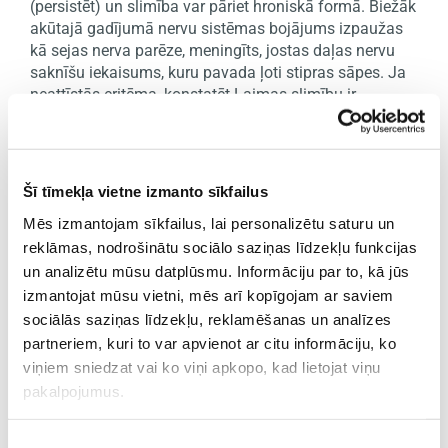
(persistēt) un slimība var pāriet hroniskā formā. Biežāk
akūtajā gadījumā nervu sistēmas bojājums izpaužas
kā sejas nerva parēze, meningīts, jostas daļas nervu
saknīšu iekaisums, kuru pavada ļoti stipras sāpes. Ja
neattīstās eritēma, konstatēt Laimas slimību ir
sarežģīti. Specifiskas antivielas pret borēlijām veidojas
lēni (anti Borrelia IgM 2-4 nedēļas pēc inficēšanas, IgG
6-8 nedēļas pēc inficēšanas) un negatīvais rezultāts
var parādīties, kad specifiskais ādas bojājums jau ir.
Šī tīmekļa vietne izmanto sīkfailus
Pie citām saslimšanas formām (neiroborelioze)
Mēs izmantojam sīkfailus, lai personalizētu saturu un
nepieciešama asins paraugu un cerebrospinālā
reklāmas, nodrošinātu sociālo saziņas līdzekļu funkcijas
šķidruma izmeklēšana ar specifiskām antivielām, kā
arī precizējošo testu pielietošana – antivielu
un analizētu mūsu datplūsmu. Informāciju par to, kā jūs
apstiprināšana ar immunoblot metodi.
izmantojat mūsu vietni, mēs arī kopīgojam ar saviem
sociālās saziņas līdzekļu, reklamēšanas un analīzes
Lai novērtētu saslimšanas risku, pirms parādās
partneriem, kuri to var apvienot ar citu informāciju, ko
pirmie simptomi, var veikt pašas ērces testēšanu, lai
viņiem sniedzat vai ko viņi apkopo, kad lietojat viņu
noskaidrotu, vai ērce ir bijusi inficēta.
pakalpojumus.
Jāņem vērā, ka dažiem veseliem cilvēkiem, kuri nekad
nav slimojuši ar boreliozi, asinīs var tikt atklātas
antivielas pret borēlijām (gan IgM, gan IgG), tā notiek,
Piekrišanas