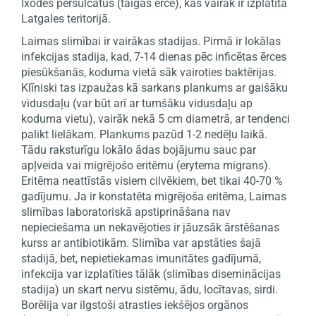
Ixodes persulcatus (taigas ērce), kas vairāk ir izplatīta
Latgales teritorijā.
Laimas slimībai ir vairākas stadijas. Pirmā ir lokālas
infekcijas stadija, kad, 7-14 dienas pēc inficētas ērces
piesūkšanās, koduma vietā sāk vairoties baktērijas.
Klīniski tas izpaužas kā sarkans plankums ar gaišāku
vidusdaļu (var būt arī ar tumšāku vidusdaļu ap
koduma vietu), vairāk nekā 5 cm diametrā, ar tendenci
palikt lielākam. Plankums pazūd 1-2 nedēļu laikā.
Tādu raksturīgu lokālo ādas bojājumu sauc par
apļveida vai migrējošo eritēmu (erytema migrans).
Eritēma neattīstās visiem cilvēkiem, bet tikai 40-70 %
gadījumu. Ja ir konstatēta migrējoša eritēma, Laimas
slimības laboratoriskā apstiprināšana nav
nepieciešama un nekavējoties ir jāuzsāk ārstēšanas
kurss ar antibiotikām. Slimība var apstāties šajā
stadijā, bet, nepietiekamas imunitātes gadījumā,
infekcija var izplatīties tālāk (slimības diseminācijas
stadija) un skart nervu sistēmu, ādu, locītavas, sirdi.
Borēlija var ilgstoši atrasties iekšējos orgānos