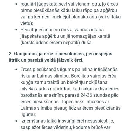
regulāri jāapskata sevi vai vienam otru, jo ērces
pirms piesūkšanās kādu laiku rāpo pa apģērbu
vai pa ķermeni, meklējot plānāko ādu (vai siltāku
vietu);
Pēc atgriešanās no meža, vannas istabā
jāapskata apģērbu un jānomazgājas karstā
(karsts ūdens ērcēm nepatīk) dušā.
2. Gadījumos, ja ērce ir piesūkusies, pēc iespējas
ātrāk un pareizā veidā jāizvelk ērci.
Ērces piesūkšanās ilgums palielina inficēšanās
risku ar Laimas slimību. Borēlijas vairojas ērču
kuņģa zarnu traktā un baktēriju nokļūšana
cilvēka audos notiek tad, kad sākas aktīva ērces
barošanās ar asinīm, parasti 24-36 stundas pēc
ērces piesūkšanās. Tāpēc risks inficēties ar
Laimas slimību pieaug līdz ar ērces piesūkšanās
ilgumu;
Izņemšanas laikā ir svarīgi ērci nesaspiest, jo,
saspiežot ērces vēderiņu, koduma brūcē var