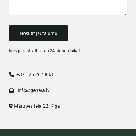
Mēs parasti atbildam 24 stundu laikā!
+371 26 267 833

info@genera.lv

Mārupes iela 22, Rīga
