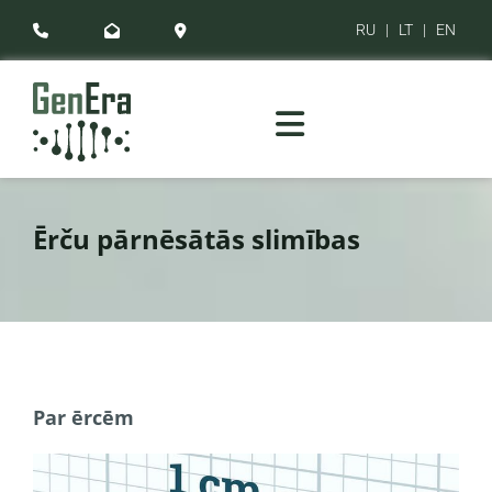
RU
|
LT
|
EN



Ērču pārnēsātās slimības
Par ērcēm