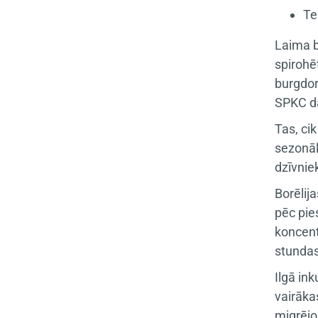
Te
Laima b
spirohē
burgdorf
SPKC da
Tas, cik
sezonāl
dzīvniek
Borēlij
pēc pie
koncent
stundas 
Ilgā in
vairāka
migrējo