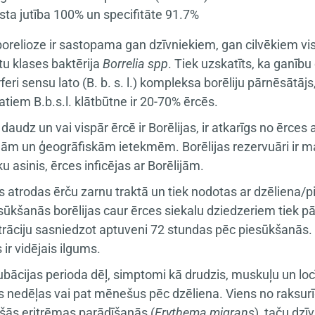
sta jutība 100% un specifitāte 91.7%
orelioze ir sastopama gan dzīvniekiem, gan cilvēkiem vis
tu klases baktērija
Borrelia spp
. Tiek uzskatīts, ka ganību 
eri sensu lato (B. b. s. l.) kompleksa borēliju pārnēsātājs
tiem B.b.s.l. klātbūtne ir 20-70% ērcēs.
 daudz un vai vispār ērcē ir Borēlijas, ir atkarīgs no ērces
ām un ģeogrāfiskām ietekmēm. Borēlijas rezervuāri ir mazi
u asinis, ērces inficējas ar Borēlijām.
as atrodas ērču zarnu traktā un tiek nodotas ar dzēlien
sūkšanās borēlijas caur ērces siekalu dziedzeriem tiek 
rāciju sasniedzot aptuveni 72 stundas pēc piesūkšanās. Bo
ir vidējais ilgums.
kubācijas perioda dēļ, simptomi kā drudzis, muskuļu un lo
s nedēļas vai pat mēnešus pēc dzēliena. Viens no raksur
šās eritrēmas parādīšanās (
Erythema migrans
), taču dz