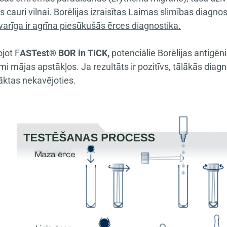
 cauri vilnai.
Borēlijas izraisītas Laimas slimības diagnosti
varīga ir agrīna piesūkušās ērces diagnostika.
jot F
ASTest® BOR in TICK,
potenciālie Borēlijas antigēni 
i mājas apstākļos. Ja rezultāts ir pozitīvs, tālākās diagn
sāktas nekavējoties.