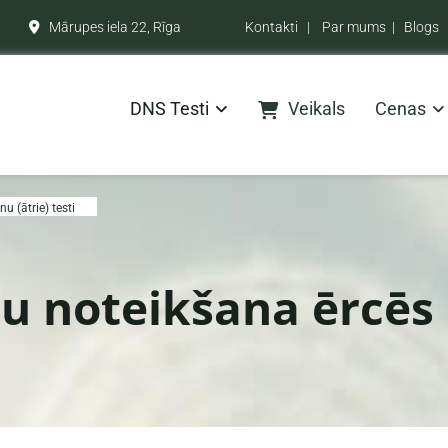
Mārupes iela 22, Rīga
Kontakti
|
Par mums
|
Blogs

DNS Testi
Veikals
Cenas
nu (ātrie) testi
u noteikšana ērcēs