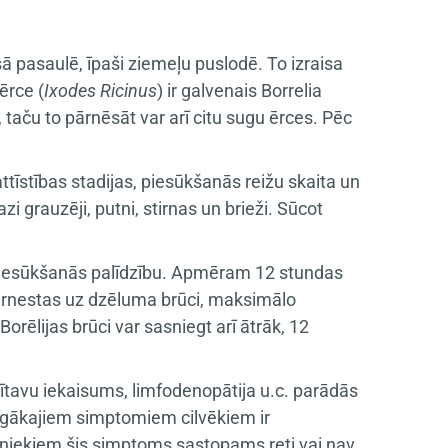
ā pasaulē, īpaši ziemeļu puslodē. To izraisa
ērce (
Ixodes Ricinus
) ir galvenais Borrelia
, taču to pārnēsāt var arī citu sugu ērces. Pēc
 attīstības stadijas, piesūkšanās reižu skaita un
 grauzēji, putni, stirnas un brieži. Sūcot
a/piesūkšanās palīdzību. Apmēram 12 stundas
pārnestas uz dzēluma brūci, maksimālo
rēlijas brūci var sasniegt arī ātrāk, 12
cītavu iekaisums, limfodenopātija u.c. parādās
īgākajiem simptomiem cilvēkiem ir
īvniekiem šis simptoms sastopams reti vai nav