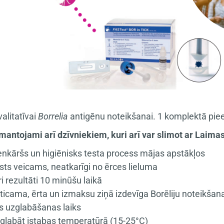
valitatīvai
Borrelia
antigēnu noteikšanai. 1 komplektā piee
zmantojami arī dzīvniekiem, kuri arī var slimot ar Laimas
enkāršs un higiēnisks testa process mājas apstākļos
sts veicams, neatkarīgi no ērces lieluma
ri rezultāti 10 minūšu laikā
ticama, ērta un izmaksu ziņā izdevīga Borēliju noteikšan
gs uzglabāšanas laiks
glabāt istabas temperatūrā (15-25°C)