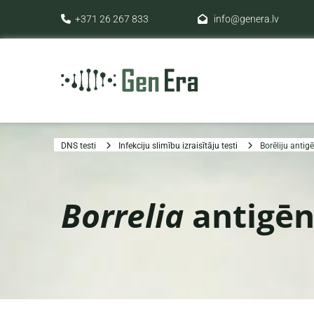
+371 26 267 833
info@genera.lv


DNS testi
Infekciju slimību izraisītāju testi
Borēliju antigē
Borrelia
antigēn