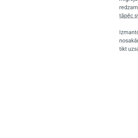
redzams
tāpēc
s
Izmanto
nosakām
tikt uz