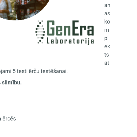
an
as
ko
m
pl
ek
ts
āt
jami 5 testi ērču testēšanai.
 slimību.
a ērcēs