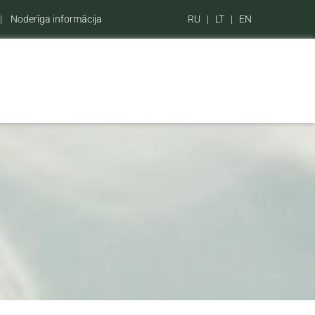
|
Noderīga informācija
RU
|
LT
|
EN