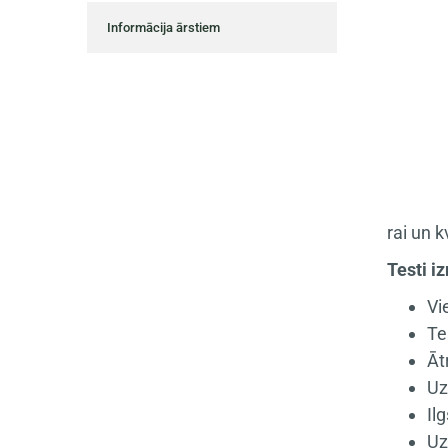
Informācija ārstiem
rai un k
Testi i
Vi
Te
Āt
Uz
Il
Uz