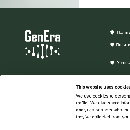
Полити

Политик

Условия

This website uses cookie
We use cookies to personal
traffic. We also share info
analytics partners who may
ООО "GEN
they’ve collected from your
Регистрац
Адрес: Rīg