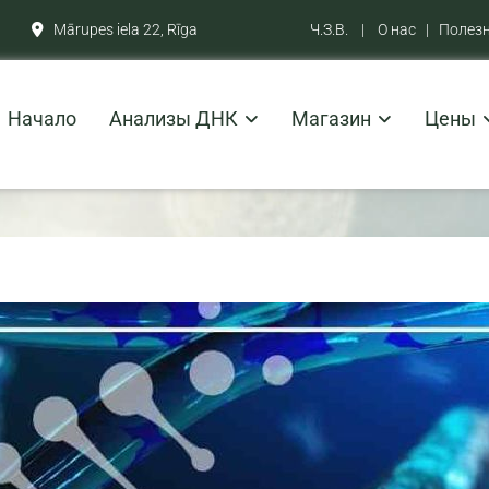
Mārupes iela 22, Rīga
Ч.З.В.
|
О нас
|
Полез

Начало
Анализы ДНК
Магазин
Цены