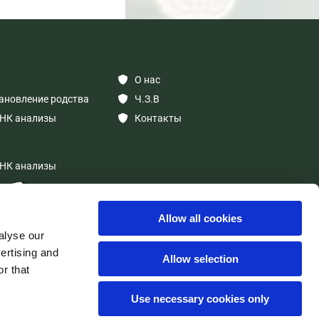
О нас

ановление родства
Ч.З.В

НК анализы
Контакты

НК анализы
Allow all cookies
alyse our
vertising and
Allow selection
r that
Use necessary cookies only