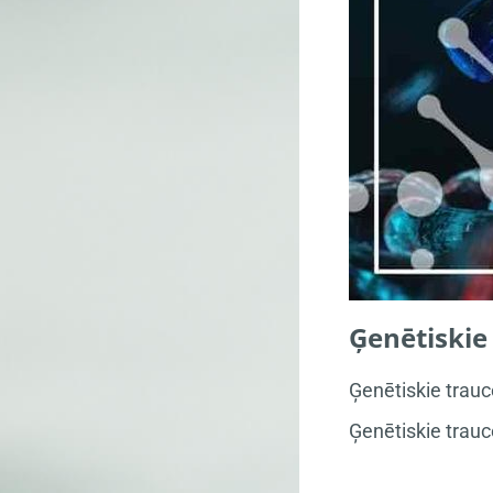
Ģenētiskie 
Ģenētiskie trauc
Ģenētiskie trauc