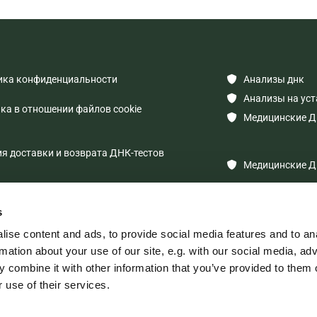
ка конфиденциальности
Анализы днк

Анализы на уст

а в отношении файлов cookie
Медицинские Д

 доставки и возврата ДНК-тестов
Медицинские Д

s
ise content and ads, to provide social media features and to an
rmation about your use of our site, e.g. with our social media, ad
 combine it with other information that you’ve provided to them o
ERA"
 use of their services.
ионный номер: 40003551431
a, Mārupes iela 22 LV-1002