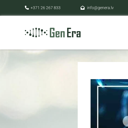
+371 26 267 833
info@genera.lv

