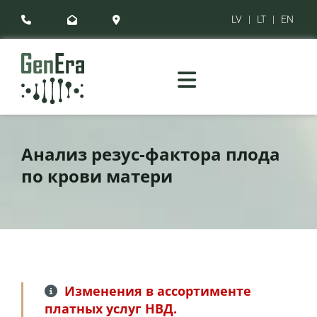
LV
|
LT
|
EN



Анализ резус-фактора плода
по крови матери
Изменения в ассортименте

платных услуг НВД.