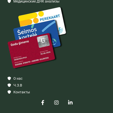
Медицинские ДНК анализы

О нас

Ч.З.В

Контакты
