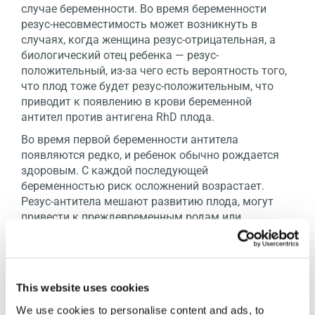
случае беременности. Во время беременности
резус-несовместимость может возникнуть в
случаях, когда женщина резус-отрицательная, а
биологический отец ребенка — резус-
положительный, из-за чего есть вероятность того,
что плод тоже будет резус-положительным, что
приводит к появлению в крови беременной
антител против антигена RhD плода.
Во время первой беременности антитела
появляются редко, и ребенок обычно рождается
здоровым. С каждой последующей
беременностью риск осложнений возрастает.
Резус-антитела мешают развитию плода, могут
привести к преждевременным родам или
гемолитической болезни новорожденных.
Когда рекомендуется провести анализ
This website uses cookies
ДНК на наличие резус-фактора (RhD)?
We use cookies to personalise content and ads, to