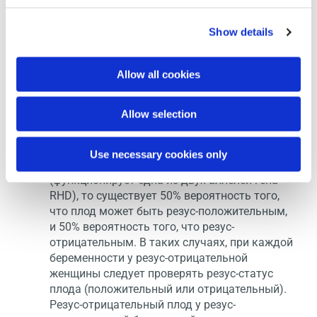
аллели гена RHD функциональны), то плод
определенно будет резус-положительным.
Show details
Это также означает, что все потомство этого
мужчины будет резус-положительным
независимо от того, является ли мать
Allow all cookies
ребенка резус-положительной или
отрицательной. Если беременная — резус-
Allow selection
отрицательная, и это уже не первая ее
беременность, ей может понадобиться
дополнительная терапия.
Use necessary cookies only
Если отец будущего ребенка гетерозиготен
(функционирует одна из двух аллелей гена
RHD), то существует 50% вероятность того,
что плод может быть резус-положительным,
и 50% вероятность того, что резус-
отрицательным. В таких случаях, при каждой
беременности у резус-отрицательной
женщины следует проверять резус-статус
плода (положительный или отрицательный).
Резус-отрицательный плод у резус-