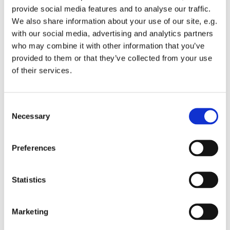
Анализ рекомендуется только для тех резус-
provide social media features and to analyse our traffic.
отрицательных беременных, у которых отец
We also share information about your use of our site, e.g.
будущего ребенка резус-положительный и
with our social media, advertising and analytics partners
гетерозиготный, а также в ситуациях, когда
who may combine it with other information that you’ve
отсутствует полная информация о резус-факторе
provided to them or that they’ve collected from your use
биологического отца будущего ребенка. В нашей
of their services.
лаборатории этот анализ может быть проведен
только в том случае, когда точно известно, что
родители будущего ребенка — европейского
происхождения. Это ограничение связано с тем,
Consent
Necessary
что у людей других рас и происхождения причина
Selection
резус-отрицательности у людей другого
происхождения и других рас генетически
Preferences
отличается от той, которую мы выявляем в своем
анализе.
Statistics
Какова вероятность того, что плод
будет резус-положительным?
Marketing
Если отец будущего ребенка гомозиготен (обе