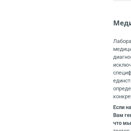
Меди
Лабора
медици
диагно
исключ
специф
единст
опреде
конкре
Если н
Вам ге
что мы
тестов,