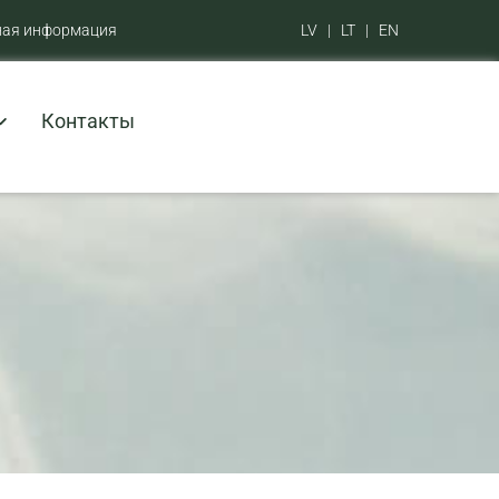
ная информация
LV
|
LT
|
EN
Контакты