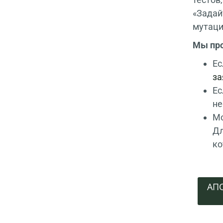
«Задай
мутаци
Мы про
Ес
за
Ес
не
Мо
Дл
ко
АПО