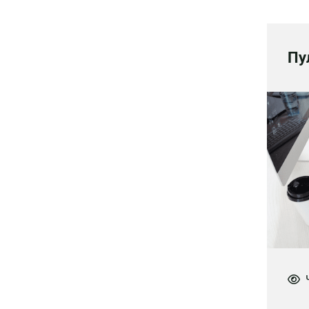
Пу
Ч
