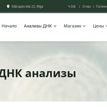
Mārupes iela 22, Rīga
Ч.З.В.
|
О нас
|
Полез

Начало
Анализы ДНК
Магазин
Цены
ДНК анализы