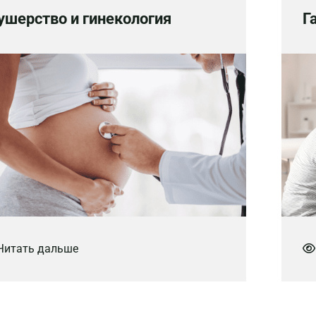
ушерство и гинекология
Г
итать дальше
