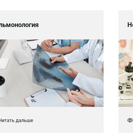
льмонология
Н
итать дальше
