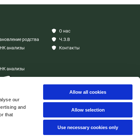
О нас

ановление родства
Ч.З.В

НК анализы
Контакты

НК анализы
Allow all cookies
alyse our
vertising and
Allow selection
r that
Use necessary cookies only