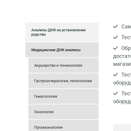
Сам

Анализы ДНК на установление
родства
Тест

Обра

Медицинские ДНК анализы
достат
магази
Акушерство и гинекология
Тест

Гастроэнтерология, гепатология
оборуд
Тест

Гематология
оборуд
Онкология
Пульмонология