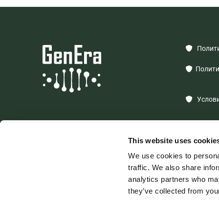
Полити

Политик

Условия

This website uses cookie
We use cookies to personal
traffic. We also share info
analytics partners who may
ООО "GEN
they’ve collected from your
Регистрац
Адрес: Rīg