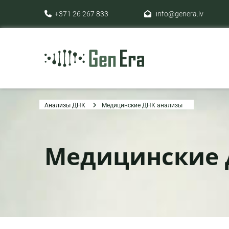
+371 26 267 833
info@genera.lv


Анализы ДНК
Медицинские ДНК анализы
Медицинские 