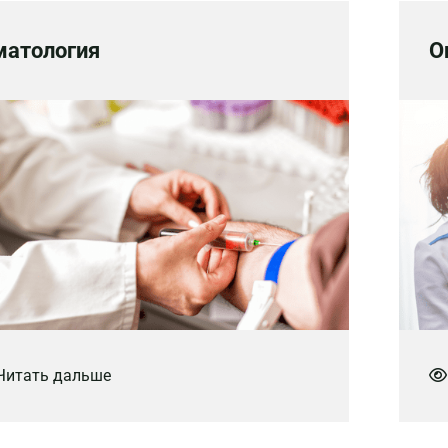
матология
О
итать дальше
