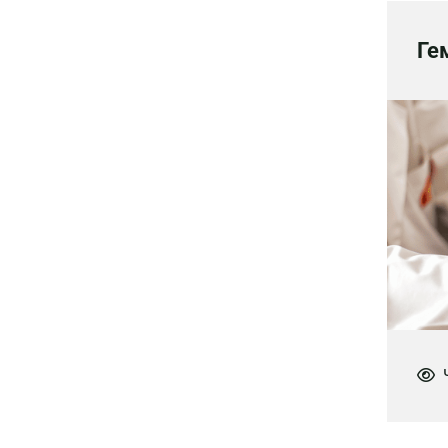
Ге
Ч
