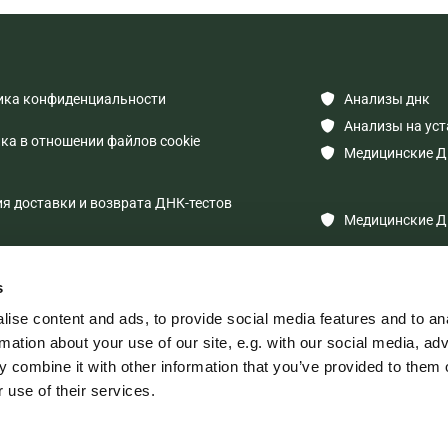
ка конфиденциальности
Анализы днк

Анализы на уст

а в отношении файлов cookie
Медицинские Д

 доставки и возврата ДНК-тестов
Медицинские Д

s
ise content and ads, to provide social media features and to an
rmation about your use of our site, e.g. with our social media, ad
 combine it with other information that you’ve provided to them o
ERA"
 use of their services.
ионный номер: 40003551431
a, Mārupes iela 22 LV-1002