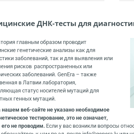
цинские ДНК-тесты для диагности
тория главным образом проводит
нские генетические анализы как для
стики заболеваний, так и для выявления или
ения рисков распространенных или
ических заболеваний. GenEra – также
венная в Латвии лаборатория,
ляющая статус носителей мутаций для
тных генных мутаций.
а нашем веб-сайте не указано необходимое
нетическое тестирование, это не означает,
 его не проводим.
Если у вас возникли вопросы отн
 обращайтесь к нам по эл. почте info@genera.lv или 