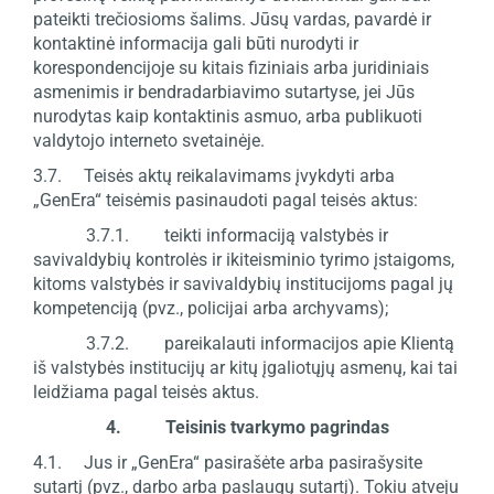
pateikti trečiosioms šalims. Jūsų vardas, pavardė ir
kontaktinė informacija gali būti nurodyti ir
korespondencijoje su kitais fiziniais arba juridiniais
asmenimis ir bendradarbiavimo sutartyse, jei Jūs
nurodytas kaip kontaktinis asmuo, arba publikuoti
valdytojo interneto svetainėje.
3.7. Teisės aktų reikalavimams įvykdyti arba
„GenEra“ teisėmis pasinaudoti pagal teisės aktus:
3.7.1. teikti informaciją valstybės ir
savivaldybių kontrolės ir ikiteisminio tyrimo įstaigoms,
kitoms valstybės ir savivaldybių institucijoms pagal jų
kompetenciją (pvz., policijai arba archyvams);
3.7.2. pareikalauti informacijos apie Klientą
iš valstybės institucijų ar kitų įgaliotųjų asmenų, kai tai
leidžiama pagal teisės aktus.
4. Teisinis tvarkymo pagrindas
4.1. Jus ir „GenEra“ pasirašėte arba pasirašysite
sutartį (pvz., darbo arba paslaugų sutartį). Tokiu atveju