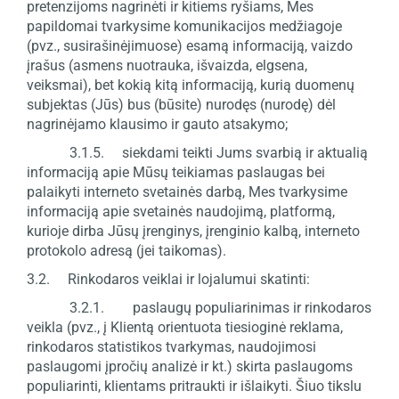
pretenzijoms nagrinėti ir kitiems ryšiams, Mes
papildomai tvarkysime komunikacijos medžiagoje
(pvz., susirašinėjimuose) esamą informaciją, vaizdo
įrašus (asmens nuotrauka, išvaizda, elgsena,
veiksmai), bet kokią kitą informaciją, kurią duomenų
subjektas (Jūs) bus (būsite) nurodęs (nurodę) dėl
nagrinėjamo klausimo ir gauto atsakymo;
3.1.5. siekdami teikti Jums svarbią ir aktualią
informaciją apie Mūsų teikiamas paslaugas bei
palaikyti interneto svetainės darbą, Mes tvarkysime
informaciją apie svetainės naudojimą, platformą,
kurioje dirba Jūsų įrenginys, įrenginio kalbą, interneto
protokolo adresą (jei taikomas).
3.2. Rinkodaros veiklai ir lojalumui skatinti:
3.2.1. paslaugų populiarinimas ir rinkodaros
veikla (pvz., į Klientą orientuota tiesioginė reklama,
rinkodaros statistikos tvarkymas, naudojimosi
paslaugomi įpročių analizė ir kt.) skirta paslaugoms
populiarinti, klientams pritraukti ir išlaikyti. Šiuo tikslu