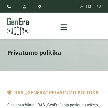
LV
|
LT
|
RU



Privatumo politika
RAB „GENERA“ PRIVATUMO POLITIKA

Siekiant užtikrinti RAB „GenEra“ kaip paslaugų teikėjo