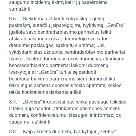
saugumo incidentų tikimybei ir jų pasekmėms
sumažinti.
8.6. Siekdama užtikrinti kokybišką ir greitą
pasirašytų sutarčių įsipareigojimų įvykdymą, „GenEra“
įgalioja savo bendradarbiavimo partnerius teikti
atskiras paslaugas (pvz., darbuotojų sveikatos
draudimo paslaugas, sąskaitų siuntimą). Jei,
vykdydami šias užduotis, bendradarbiavimo partneriai
tvarko „GenEra“ turimus asmens duomenis, atitinkami
bendradarbiavimo partneriai laikomi duomenų
tvarkytojais ir „GenEra“ turi teisę perduoti
bendradarbiavimo partneriams šiam darbui atlikti
reikalingus asmens duomenis tokia apimtimi, kokios
reikia konkretiems darbams atlikti.
8.7. „GenEra“ kruopščiai pasirenka paslaugų teikėjus
ir reikalauja naudoti atitinkamas priemones asmens
duomenų konfidencialumui išsaugoti ir informacijos
saugumui užtikrinti.
8.8. Kaip asmens duomenų tvarkytojai „GenEra“