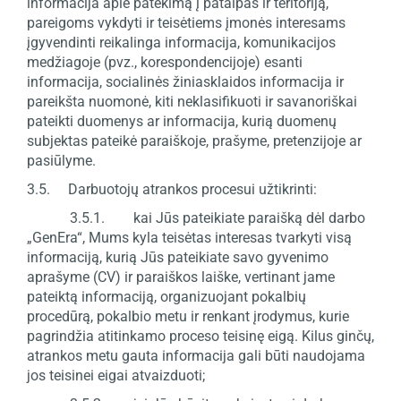
informacija apie patekimą į patalpas ir teritoriją,
pareigoms vykdyti ir teisėtiems įmonės interesams
įgyvendinti reikalinga informacija, komunikacijos
medžiagoje (pvz., korespondencijoje) esanti
informacija, socialinės žiniasklaidos informacija ir
pareikšta nuomonė, kiti neklasifikuoti ir savanoriškai
pateikti duomenys ar informacija, kurią duomenų
subjektas pateikė paraiškoje, prašyme, pretenzijoje ar
pasiūlyme.
3.5. Darbuotojų atrankos procesui užtikrinti:
3.5.1. kai Jūs pateikiate paraišką dėl darbo
„GenEra“, Mums kyla teisėtas interesas tvarkyti visą
informaciją, kurią Jūs pateikiate savo gyvenimo
aprašyme (CV) ir paraiškos laiške, vertinant jame
pateiktą informaciją, organizuojant pokalbių
procedūrą, pokalbio metu ir renkant įrodymus, kurie
pagrindžia atitinkamo proceso teisinę eigą. Kilus ginčų,
atrankos metu gauta informacija gali būti naudojama
jos teisinei eigai atvaizduoti;