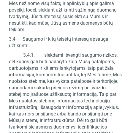
Mes nežinome visų faktų ir aplinkybių apie galimą
poveikį, todėl, siekiant užtikrinti sąžiningą duomenų
tvarkymą, Jūs turite teisę susisiekti su Mumis ir
nesutikti, kad mūsų Jūsų asmens duomenys būtų
teikiami.
3.4. Saugumo ir kitų teisėtų interesų apsaugai
užtikrinti:
3.4.1. siekdami išvengti saugumo rizikos,
dėl kurios gali būti padaryta žala Mūsų patalpoms,
darbuotojams ir kitiems lankytojams, taip pat žala
informacijai, kompromituojant tai, ką Mes turime, Mes
nuolatos stebime, kas vyksta patalpose ir teritorijoje,
naudodami sukurtą prieigos režimą bei vaizdo
stebėjimo įrašuose užfiksuotą informaciją. Taip pat
Mes nuolatos stebime informacijos technologijų
infrastruktūrą, išsaugodami informaciją apie įvykius,
kai kas nors prisijungė arba bando prisijungti prie
Mūsų sistemų ir infrastruktūros. Dėl to gali būti
tvarkomi šie asmens duomenys: identifikacijos