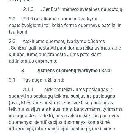
2.1.3. „GenEra“ interneto svetainės naudotojų.
2.2. Politika taikoma duomenų tvarkymui,
neatsižvelgiant į tai, kokia forma duomenys pateikti ir
tvarkomi.
2.3. Atskiriems duomenų tvarkymo būdams
„GenEra“ gali nustatyti papildomus reikalavimus, apie
kuriuos Jums bus pranešta Jums pateikiant
atitinkamus duomenis.
3. Asmens duomenų tvarkymo tikslai
3.1. Paslaugai užtikrinti:
3.1.1. siekiant teikti Jums paslaugas ir
sudaryti su paslaugų teikimu susijusias paslaugas
(pvz., Klientams nustatyti, susisiekti su paslaugos
teikimu susijusiais klausimais, bandymams, tyrimams
ir diagnostikai atlikti), bus tvarkomi šie Jūsų asmens
duomenys: identifikacijos duomenys, kontaktinė
informacija, informacija apie paslaugą, medicininė