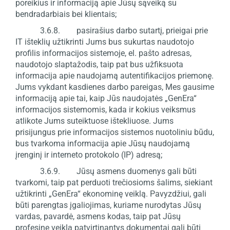
poreikius ir informaciją apie Jūsų sąveiką su
bendradarbiais bei klientais;
3.6.8. pasirašius darbo sutartį, prieigai prie
IT išteklių užtikrinti Jums bus sukurtas naudotojo
profilis informacijos sistemoje, el. pašto adresas,
naudotojo slaptažodis, taip pat bus užfiksuota
informacija apie naudojamą autentifikacijos priemonę.
Jums vykdant kasdienes darbo pareigas, Mes gausime
informaciją apie tai, kaip Jūs naudojatės „GenEra“
informacijos sistemomis, kada ir kokius veiksmus
atlikote Jums suteiktuose ištekliuose. Jums
prisijungus prie informacijos sistemos nuotoliniu būdu,
bus tvarkoma informacija apie Jūsų naudojamą
įrenginį ir interneto protokolo (IP) adresą;
3.6.9. Jūsų asmens duomenys gali būti
tvarkomi, taip pat perduoti trečiosioms šalims, siekiant
užtikrinti „GenEra“ ekonominę veiklą. Pavyzdžiui, gali
būti parengtas įgaliojimas, kuriame nurodytas Jūsų
vardas, pavardė, asmens kodas, taip pat Jūsų
profesinę veiklą patvirtinantys dokumentai gali būti