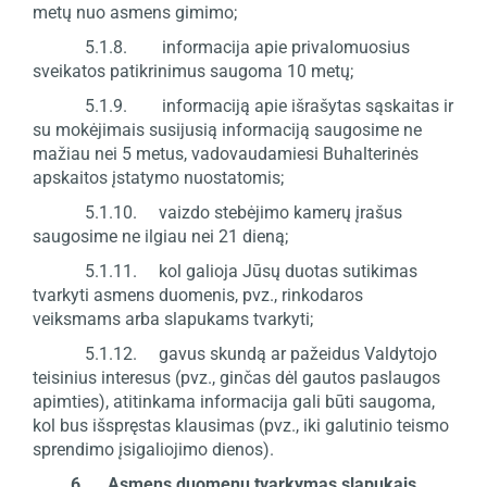
metų nuo asmens gimimo;
5.1.8. informacija apie privalomuosius
sveikatos patikrinimus saugoma 10 metų;
5.1.9. informaciją apie išrašytas sąskaitas ir
su mokėjimais susijusią informaciją saugosime ne
mažiau nei 5 metus, vadovaudamiesi Buhalterinės
apskaitos įstatymo nuostatomis;
5.1.10. vaizdo stebėjimo kamerų įrašus
saugosime ne ilgiau nei 21 dieną;
5.1.11. kol galioja Jūsų duotas sutikimas
tvarkyti asmens duomenis, pvz., rinkodaros
veiksmams arba slapukams tvarkyti;
5.1.12. gavus skundą ar pažeidus Valdytojo
teisinius interesus (pvz., ginčas dėl gautos paslaugos
apimties), atitinkama informacija gali būti saugoma,
kol bus išspręstas klausimas (pvz., iki galutinio teismo
sprendimo įsigaliojimo dienos).
6. Asmens duomenų tvarkymas slapukais