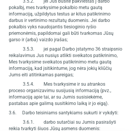
3.5.2. jei Jūs būsite pakviestas į darbo
pokalbį, mes tvarkysime pokalbio metu gautą
informaciją, užpildytus testus ar kitus patikrinimo
darbus ir vertinimo rezultatų duomenis. Jei darbo
pokalbis vyks naudojantis tiesioginio ryšio
priemonėmis, papildomai gali būti tvarkomas Jūsų
garso ir (arba) vaizdo įrašas;
3.5.3. jei pagal Darbo įstatymo 36 straipsnio
reikalavimus Jus nusiųs atlikti sveikatos patikrinimo,
Mes tvarkysime sveikatos patikrinimo metu gautą
informaciją, kad įsitikintume, jog nėra jokių kliūčių
Jums eiti atitinkamas pareigas;
3.5.4. Mes tvarkysime ir su atrankos
proceso organizavimu susijusią informaciją (pvz.,
informaciją apie tai, ar su Jumis susisiekėme,
pastabas apie galimą susitikimo laiką ir jo eigą).
3.6. Darbo teisiniams santykiams sukurti ir vykdyti:
3.6.1. darbo sutarčiai su Jumis pasirašyti
reikia tvarkyti šiuos Jūsų asmens duomenis: