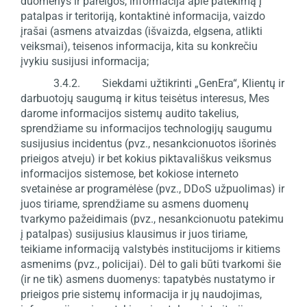
duomenys ir pareigos, informacija apie patekimą į
patalpas ir teritoriją, kontaktinė informacija, vaizdo
įrašai (asmens atvaizdas (išvaizda, elgsena, atlikti
veiksmai), teisenos informacija, kita su konkrečiu
įvykiu susijusi informacija;
3.4.2. Siekdami užtikrinti „GenEra“, Klientų ir
darbuotojų saugumą ir kitus teisėtus interesus, Mes
darome informacijos sistemų audito takelius,
sprendžiame su informacijos technologijų saugumu
susijusius incidentus (pvz., nesankcionuotos išorinės
prieigos atveju) ir bet kokius piktavališkus veiksmus
informacijos sistemose, bet kokiose interneto
svetainėse ar programėlėse (pvz., DDoS užpuolimas) ir
juos tiriame, sprendžiame su asmens duomenų
tvarkymo pažeidimais (pvz., nesankcionuotu patekimu
į patalpas) susijusius klausimus ir juos tiriame,
teikiame informaciją valstybės institucijoms ir kitiems
asmenims (pvz., policijai). Dėl to gali būti tvarkomi šie
(ir ne tik) asmens duomenys: tapatybės nustatymo ir
prieigos prie sistemų informacija ir jų naudojimas,