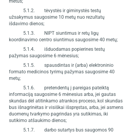
metus;
5.1.2. tėvystės ir giminystės testų
užsakymus saugosime 10 metų nuo rezultatų
išdavimo dienos;
5.1.3. NIPT siuntimus ir retų ligų
koordinavimo centro siuntimus saugosime 40 metų;
5.1.4. išduodamas popierines testų
pažymas saugosime 6 mėnesius;
5.1.5. spausdintas ir (arba) elektroninio
formato medicinos tyrimų pažymas saugosime 40
metų;
5.1.6. pretendentų į pareigas pateiktą
informaciją saugosime 6 mėnesius arba, jei gautas
skundas dėl atitinkamo atrankos proceso, kol skundas
bus išnagrinėtas ir visiškai išspręstas, arba, jei asmens
duomenų tvarkymo pagrindas yra sutikimas, iki
sutikimo atšaukimo dienos;
5.1.7. darbo sutartys bus saugomos 90