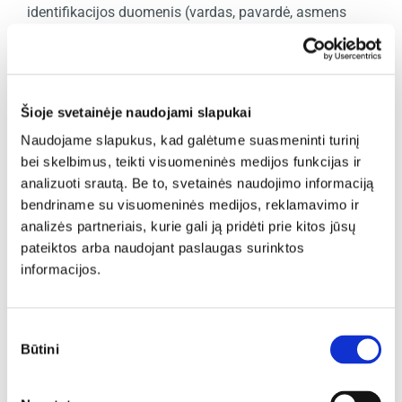
identifikacijos duomenis (vardas, pavardė, asmens
kodas, kontaktinė informacija (adresas, el. pašto
adresas, telefono numeris), informacija apie
atlyginimą ir išsilavinimą, kitas specialiąsias sąlygas,
jei tokių yra, kurios reglamentuoja Mūsų santykius ir
kurios nurodytos darbo sutartyje. Jūsų tapatybei
Šioje svetainėje naudojami slapukai
patvirtinti Mes paprašysime pateikti asmens tapatybės
Naudojame slapukus, kad galėtume suasmeninti turinį
dokumentą (pasą arba asmens tapatybės kortelę);
bei skelbimus, teikti visuomeninės medijos funkcijas ir
3.6.2. Jūsų atlyginimui apskaičiuoti ir
analizuoti srautą. Be to, svetainės naudojimo informaciją
išmokėti Mes tvarkysime šiuos Jūsų asmens
bendriname su visuomeninės medijos, reklamavimo ir
duomenis: vardą, pavardę, asmens kodą, pareigas,
analizės partneriais, kurie gali ją pridėti prie kitos jūsų
informaciją apie banką ir sąskaitos numerį,
pateiktos arba naudojant paslaugas surinktos
informaciją apie praleistas darbo dienas, mokesčių
informacijos.
lengvatas, jei tokių yra, informaciją apie
komandiruotes, jų trukmę, mokėtinas premijas,
informaciją apie tai, kiek ir kokių mokesčių
Sutikimo
apskaičiuota;
Būtini
pasirinkimas
3.6.3. saugiai ir Jūsų sveikatai
nekenksmingai darbo aplinkai užtikrinti pagal teisės