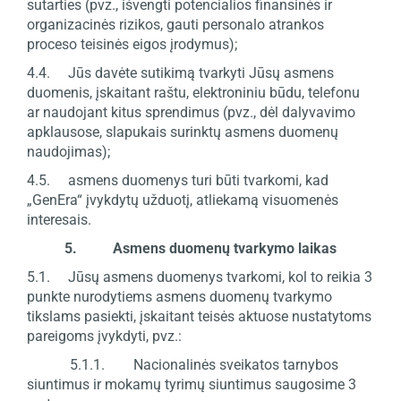
sutarties (pvz., išvengti potencialios finansinės ir
organizacinės rizikos, gauti personalo atrankos
proceso teisinės eigos įrodymus);
4.4. Jūs davėte sutikimą tvarkyti Jūsų asmens
duomenis, įskaitant raštu, elektroniniu būdu, telefonu
ar naudojant kitus sprendimus (pvz., dėl dalyvavimo
apklausose, slapukais surinktų asmens duomenų
naudojimas);
4.5. asmens duomenys turi būti tvarkomi, kad
„GenEra“ įvykdytų užduotį, atliekamą visuomenės
interesais.
5. Asmens duomenų tvarkymo laikas
5.1. Jūsų asmens duomenys tvarkomi, kol to reikia 3
punkte nurodytiems asmens duomenų tvarkymo
tikslams pasiekti, įskaitant teisės aktuose nustatytoms
pareigoms įvykdyti, pvz.:
5.1.1. Nacionalinės sveikatos tarnybos
siuntimus ir mokamų tyrimų siuntimus saugosime 3