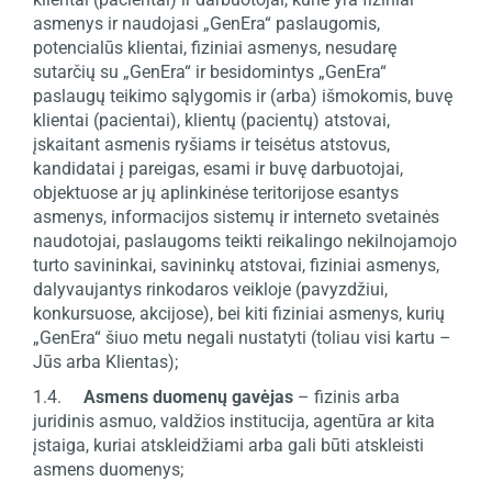
asmenys ir naudojasi „GenEra“ paslaugomis,
potencialūs klientai, fiziniai asmenys, nesudarę
sutarčių su „GenEra“ ir besidomintys „GenEra“
paslaugų teikimo sąlygomis ir (arba) išmokomis, buvę
klientai (pacientai), klientų (pacientų) atstovai,
įskaitant asmenis ryšiams ir teisėtus atstovus,
kandidatai į pareigas, esami ir buvę darbuotojai,
objektuose ar jų aplinkinėse teritorijose esantys
asmenys, informacijos sistemų ir interneto svetainės
naudotojai, paslaugoms teikti reikalingo nekilnojamojo
turto savininkai, savininkų atstovai, fiziniai asmenys,
dalyvaujantys rinkodaros veikloje (pavyzdžiui,
konkursuose, akcijose), bei kiti fiziniai asmenys, kurių
„GenEra“ šiuo metu negali nustatyti (toliau visi kartu –
Jūs arba Klientas);
1.4.
Asmens duomenų gavėjas
– fizinis arba
juridinis asmuo, valdžios institucija, agentūra ar kita
įstaiga, kuriai atskleidžiami arba gali būti atskleisti
asmens duomenys;