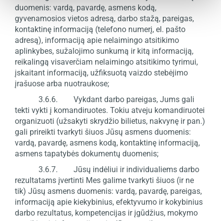
duomenis: vardą, pavardę, asmens kodą,
gyvenamosios vietos adresą, darbo stažą, pareigas,
kontaktinę informaciją (telefono numerį, el. pašto
adresą), informaciją apie nelaimingo atsitikimo
aplinkybes, sužalojimo sunkumą ir kitą informaciją,
reikalingą visaverčiam nelaimingo atsitikimo tyrimui,
įskaitant informaciją, užfiksuotą vaizdo stebėjimo
įrašuose arba nuotraukose;
3.6.6. Vykdant darbo pareigas, Jums gali
tekti vykti į komandiruotes. Tokiu atveju komandiruotei
organizuoti (užsakyti skrydžio bilietus, nakvynę ir pan.)
gali prireikti tvarkyti šiuos Jūsų asmens duomenis:
vardą, pavardę, asmens kodą, kontaktinę informaciją,
asmens tapatybės dokumentų duomenis;
3.6.7. Jūsų indėliui ir individualiems darbo
rezultatams įvertinti Mes galime tvarkyti šiuos (ir ne
tik) Jūsų asmens duomenis: vardą, pavardę, pareigas,
informaciją apie kiekybinius, efektyvumo ir kokybinius
darbo rezultatus, kompetencijas ir įgūdžius, mokymo