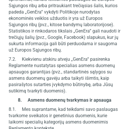
Sąjungos ribų arba pritraukiant trečiąsias šalis, kurios
padeda „GenEra“ vykdyti Politikoje nurodytas
ekonominės veiklos užduotis ir yra už Europos
Sąjungos ribų (pvz., kitose bandymų laboratorijose).
Statistikos ir rinkodaros tikslais „GenEra“ gali naudoti ir
trečiųjų šalių (pvz., Google, Facebook) slapukus, kur jų
sukurta informacija gali būti perduodama ir saugoma
už Europos Sąjungos ribų.
7.2. Kiekvienu atskiru atveju „GenEra“ pasirenka
Reglamente nustatytas specialias asmens duomenų
apsaugos garantijas (pvz., standartinės sąlygos su
asmens duomenų gavėju arba taikyti išimtis, kaip
pasirašytos sutarties įvykdymo būtinybę, arba Jūsų
sutikimą tvarkyti duomenis).
8. Asmens duomenų tvarkymas ir apsauga
8.1. Mes suprantame, kad teikdami savo paslaugas
tvarkome sveikatos ir genetinius duomenis, kurie
laikomi specialių kategorijų asmens duomenimis
Reglamento kontekste.