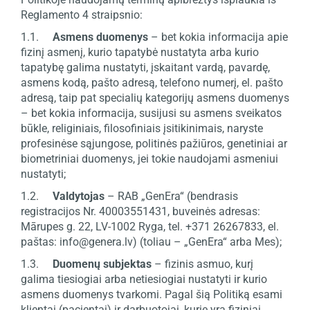
Reglamento 4 straipsnio:
1.1.
Asmens duomenys
– bet kokia informacija apie
fizinį asmenį, kurio tapatybė nustatyta arba kurio
tapatybę galima nustatyti, įskaitant vardą, pavardę,
asmens kodą, pašto adresą, telefono numerį, el. pašto
adresą, taip pat specialių kategorijų asmens duomenys
– bet kokia informacija, susijusi su asmens sveikatos
būkle, religiniais, filosofiniais įsitikinimais, naryste
profesinėse sąjungose, politinės pažiūros, genetiniai ar
biometriniai duomenys, jei tokie naudojami asmeniui
nustatyti;
1.2.
Valdytojas
– RAB „GenEra“ (bendrasis
registracijos Nr. 40003551431, buveinės adresas:
Mārupes g. 22, LV-1002 Ryga, tel. +371 26267833, el.
paštas: info@genera.lv) (toliau – „GenEra“ arba Mes);
1.3.
Duomenų subjektas
– fizinis asmuo, kurį
galima tiesiogiai arba netiesiogiai nustatyti ir kurio
asmens duomenys tvarkomi. Pagal šią Politiką esami
klientai (pacientai) ir darbuotojai, kurie yra fiziniai