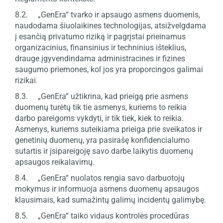
8.2. „GenEra“ tvarko ir apsaugo asmens duomenis,
naudodama šiuolaikines technologijas, atsižvelgdama
į esančią privatumo riziką ir pagrįstai prieinamus
organizacinius, finansinius ir techninius išteklius,
drauge įgyvendindama administracines ir fizines
saugumo priemones, kol jos yra proporcingos galimai
rizikai.
8.3. „GenEra“ užtikrina, kad prieigą prie asmens
duomenų turėtų tik tie asmenys, kuriems to reikia
darbo pareigoms vykdyti, ir tik tiek, kiek to reikia.
Asmenys, kuriems suteikiama prieiga prie sveikatos ir
genetinių duomenų, yra pasirašę konfidencialumo
sutartis ir įsipareigoję savo darbe laikytis duomenų
apsaugos reikalavimų.
8.4. „GenEra“ nuolatos rengia savo darbuotojų
mokymus ir informuoja asmens duomenų apsaugos
klausimais, kad sumažintų galimų incidentų galimybę.
8.5. „GenEra“ taiko vidaus kontrolės procedūras