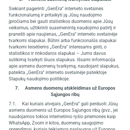
Siekiant pagerinti „GenEra“ interneto svetainės
funkcionalumą ir pritaikyti ją Jūsų naudojimo
įpročiams bei gauti statistikos duomenis apie Jūsų
veiksmus, užtikrinti suasmenintą naudojimo patirtį ir
pranešti apie naujienas, „GenEra“ interneto svetainėje
tvarkomi slapukai. Būtini arba funkcionalūs slapukai
tvarkomi teisėtiems „GenEra“ interesams ginti, o
statistikos ir rinkodaros slapukai – Jums davus
sutikimą tvarkyti šiuos slapukus. Išsami informacija
apie asmens duomenų tvarkymą, naudojant slapukus,
pateikta „GenEra“ interneto svetainėje pateiktoje
Slapukų naudojimo politikoje.
7. Asmens duomenų atskleidimas už Europos
Sąjungos ribų
7.1. Kai kuriais atvejais „GenEra“ gali perduoti Jūsų
asmens duomenis už Europos Sąjungos ribų (pvz., jei
naudojamos tokios internetinio ryšio priemonės kaip
WhatsApp, Zoom ir kitos, duomenų saugojimo
sprendimai, kuriais teikiamos paslaugos už Europos