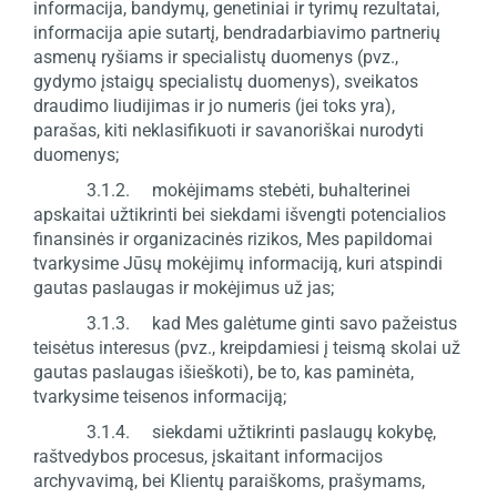
informacija, bandymų, genetiniai ir tyrimų rezultatai,
informacija apie sutartį, bendradarbiavimo partnerių
asmenų ryšiams ir specialistų duomenys (pvz.,
gydymo įstaigų specialistų duomenys), sveikatos
draudimo liudijimas ir jo numeris (jei toks yra),
parašas, kiti neklasifikuoti ir savanoriškai nurodyti
duomenys;
3.1.2. mokėjimams stebėti, buhalterinei
apskaitai užtikrinti bei siekdami išvengti potencialios
finansinės ir organizacinės rizikos, Mes papildomai
tvarkysime Jūsų mokėjimų informaciją, kuri atspindi
gautas paslaugas ir mokėjimus už jas;
3.1.3. kad Mes galėtume ginti savo pažeistus
teisėtus interesus (pvz., kreipdamiesi į teismą skolai už
gautas paslaugas išieškoti), be to, kas paminėta,
tvarkysime teisenos informaciją;
3.1.4. siekdami užtikrinti paslaugų kokybę,
raštvedybos procesus, įskaitant informacijos
archyvavimą, bei Klientų paraiškoms, prašymams,