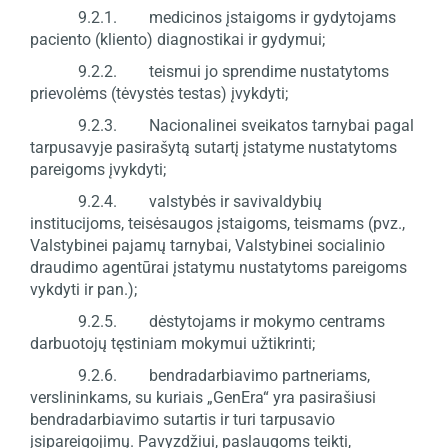
9.2.1. medicinos įstaigoms ir gydytojams
paciento (kliento) diagnostikai ir gydymui;
9.2.2. teismui jo sprendime nustatytoms
prievolėms (tėvystės testas) įvykdyti;
9.2.3. Nacionalinei sveikatos tarnybai pagal
tarpusavyje pasirašytą sutartį įstatyme nustatytoms
pareigoms įvykdyti;
9.2.4. valstybės ir savivaldybių
institucijoms, teisėsaugos įstaigoms, teismams (pvz.,
Valstybinei pajamų tarnybai, Valstybinei socialinio
draudimo agentūrai įstatymu nustatytoms pareigoms
vykdyti ir pan.);
9.2.5. dėstytojams ir mokymo centrams
darbuotojų tęstiniam mokymui užtikrinti;
9.2.6. bendradarbiavimo partneriams,
verslininkams, su kuriais „GenEra“ yra pasirašiusi
bendradarbiavimo sutartis ir turi tarpusavio
įsipareigojimų. Pavyzdžiui, paslaugoms teikti,