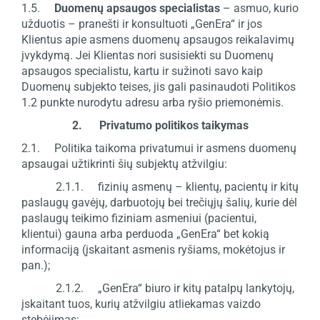
1.5.
Duomenų apsaugos specialistas
– asmuo, kurio
užduotis – pranešti ir konsultuoti „GenEra“ ir jos
Klientus apie asmens duomenų apsaugos reikalavimų
įvykdymą. Jei Klientas nori susisiekti su Duomenų
apsaugos specialistu, kartu ir sužinoti savo kaip
Duomenų subjekto teises, jis gali pasinaudoti Politikos
1.2 punkte nurodytu adresu arba ryšio priemonėmis.
2. Privatumo politikos taikymas
2.1. Politika taikoma privatumui ir asmens duomenų
apsaugai užtikrinti šių subjektų atžvilgiu:
2.1.1. fizinių asmenų – klientų, pacientų ir kitų
paslaugų gavėjų, darbuotojų bei trečiųjų šalių, kurie dėl
paslaugų teikimo fiziniam asmeniui (pacientui,
klientui) gauna arba perduoda „GenEra“ bet kokią
informaciją (įskaitant asmenis ryšiams, mokėtojus ir
pan.);
2.1.2. „GenEra“ biuro ir kitų patalpų lankytojų,
įskaitant tuos, kurių atžvilgiu atliekamas vaizdo
stebėjimas;