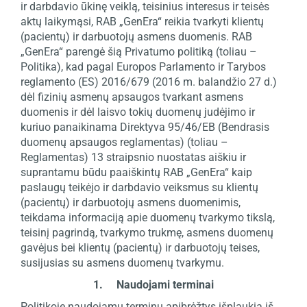
ir darbdavio ūkinę veiklą, teisinius interesus ir teisės
aktų laikymąsi, RAB „GenEra“ reikia tvarkyti klientų
(pacientų) ir darbuotojų asmens duomenis. RAB
„GenEra“ parengė šią Privatumo politiką (toliau –
Politika), kad pagal Europos Parlamento ir Tarybos
reglamento (ES) 2016/679 (2016 m. balandžio 27 d.)
dėl fizinių asmenų apsaugos tvarkant asmens
duomenis ir dėl laisvo tokių duomenų judėjimo ir
kuriuo panaikinama Direktyva 95/46/EB (Bendrasis
duomenų apsaugos reglamentas) (toliau –
Reglamentas) 13 straipsnio nuostatas aiškiu ir
suprantamu būdu paaiškintų RAB „GenEra“ kaip
paslaugų teikėjo ir darbdavio veiksmus su klientų
(pacientų) ir darbuotojų asmens duomenimis,
teikdama informaciją apie duomenų tvarkymo tikslą,
teisinį pagrindą, tvarkymo trukmę, asmens duomenų
gavėjus bei klientų (pacientų) ir darbuotojų teises,
susijusias su asmens duomenų tvarkymu.
1. Naudojami terminai
Politikoje naudojamų terminų apibrėžtys išplaukia iš