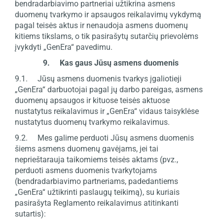
bendradarbiavimo partneriai užtikrina asmens
duomenų tvarkymo ir apsaugos reikalavimų vykdymą
pagal teisės aktus ir nenaudoja asmens duomenų
kitiems tikslams, o tik pasirašytų sutarčių prievolėms
įvykdyti „GenEra“ pavedimu.
9. Kas gaus Jūsų asmens duomenis
9.1. Jūsų asmens duomenis tvarkys įgaliotieji
„GenEra“ darbuotojai pagal jų darbo pareigas, asmens
duomenų apsaugos ir kituose teisės aktuose
nustatytus reikalavimus ir „GenEra“ vidaus taisyklėse
nustatytus duomenų tvarkymo reikalavimus.
9.2. Mes galime perduoti Jūsų asmens duomenis
šiems asmens duomenų gavėjams, jei tai
neprieštarauja taikomiems teisės aktams (pvz.,
perduoti asmens duomenis tvarkytojams
(bendradarbiavimo partneriams, padedantiems
„GenEra“ užtikrinti paslaugų teikimą), su kuriais
pasirašyta Reglamento reikalavimus atitinkanti
sutartis):