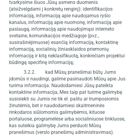
tvarkysime šiuos Jūsų asmens duomenis
(atsižvelgdami į konkretų renginį): identifikacijos
informaciją, informaciją apie naudojamus ryšio
kanalus, informaciją apie nuomonę, informaciją apie
paslaugą, informaciją apie naudojimąsi interneto
svetaine, komunikacijos medžiagoje (pvz.,
susirašinėjimuose) esančią informaciją, kontaktinę
informaciją, socialinių žiniasklaidos priemonių
informaciją ir kitą neklasifikuotą, konkrečiam projektui
būdingą specifinę informaciją;
3.2.2. kad Mūsų pranešimai būtų Jums
įdomūs ir naudingi, galime pasinaudoti Mūsų apie Jus
turima informacija. Naudodamiesi Jūsų pateikta
kontaktine informacija, Mes taip pat turime galimybę
susisiekti su Jumis ne tik el. paštu ar trumposiomis
žinutėmis, bet ir naudodamiesi skaitmeninės
rinkodaros siūlomomis galimybėmis, kituose
portaluose, programėlėse arba socialiniuose tinkluose,
kas suteikia galimybę Jums perduoti Mūsų
pranešimus (verslo pranešimų administravimas).