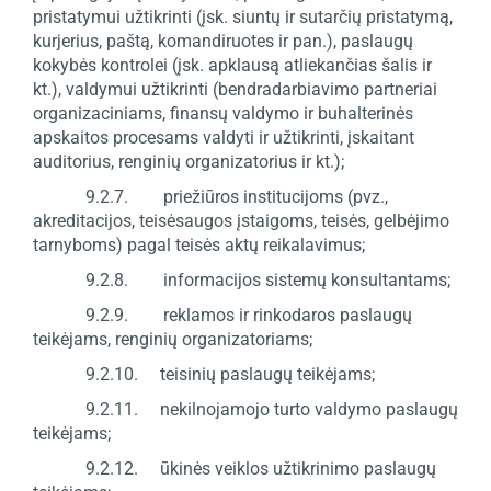
pristatymui užtikrinti (įsk. siuntų ir sutarčių pristatymą,
kurjerius, paštą, komandiruotes ir pan.), paslaugų
kokybės kontrolei (įsk. apklausą atliekančias šalis ir
kt.), valdymui užtikrinti (bendradarbiavimo partneriai
organizaciniams, finansų valdymo ir buhalterinės
apskaitos procesams valdyti ir užtikrinti, įskaitant
auditorius, renginių organizatorius ir kt.);
9.2.7. priežiūros institucijoms (pvz.,
akreditacijos, teisėsaugos įstaigoms, teisės, gelbėjimo
tarnyboms) pagal teisės aktų reikalavimus;
9.2.8. informacijos sistemų konsultantams;
9.2.9. reklamos ir rinkodaros paslaugų
teikėjams, renginių organizatoriams;
9.2.10. teisinių paslaugų teikėjams;
9.2.11. nekilnojamojo turto valdymo paslaugų
teikėjams;
9.2.12. ūkinės veiklos užtikrinimo paslaugų