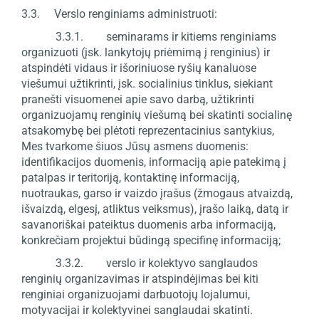
3.3. Verslo renginiams administruoti:
3.3.1. seminarams ir kitiems renginiams
organizuoti (įsk. lankytojų priėmimą į renginius) ir
atspindėti vidaus ir išoriniuose ryšių kanaluose
viešumui užtikrinti, įsk. socialinius tinklus, siekiant
pranešti visuomenei apie savo darbą, užtikrinti
organizuojamų renginių viešumą bei skatinti socialinę
atsakomybę bei plėtoti reprezentacinius santykius,
Mes tvarkome šiuos Jūsų asmens duomenis:
identifikacijos duomenis, informaciją apie patekimą į
patalpas ir teritoriją, kontaktinę informaciją,
nuotraukas, garso ir vaizdo įrašus (žmogaus atvaizdą,
išvaizdą, elgesį, atliktus veiksmus), įrašo laiką, datą ir
savanoriškai pateiktus duomenis arba informaciją,
konkrečiam projektui būdingą specifinę informaciją;
3.3.2. verslo ir kolektyvo sanglaudos
renginių organizavimas ir atspindėjimas bei kiti
renginiai organizuojami darbuotojų lojalumui,
motyvacijai ir kolektyvinei sanglaudai skatinti.