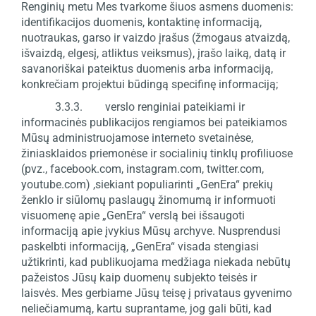
Renginių metu Mes tvarkome šiuos asmens duomenis:
identifikacijos duomenis, kontaktinę informaciją,
nuotraukas, garso ir vaizdo įrašus (žmogaus atvaizdą,
išvaizdą, elgesį, atliktus veiksmus), įrašo laiką, datą ir
savanoriškai pateiktus duomenis arba informaciją,
konkrečiam projektui būdingą specifinę informaciją;
3.3.3. verslo renginiai pateikiami ir
informacinės publikacijos rengiamos bei pateikiamos
Mūsų administruojamose interneto svetainėse,
žiniasklaidos priemonėse ir socialinių tinklų profiliuose
(pvz., facebook.com, instagram.com, twitter.com,
youtube.com) ,siekiant populiarinti „GenEra“ prekių
ženklo ir siūlomų paslaugų žinomumą ir informuoti
visuomenę apie „GenEra“ verslą bei išsaugoti
informaciją apie įvykius Mūsų archyve. Nusprendusi
paskelbti informaciją, „GenEra“ visada stengiasi
užtikrinti, kad publikuojama medžiaga niekada nebūtų
pažeistos Jūsų kaip duomenų subjekto teisės ir
laisvės. Mes gerbiame Jūsų teisę į privataus gyvenimo
neliečiamumą, kartu suprantame, jog gali būti, kad