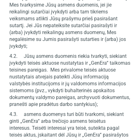
Mes tvarkysime Jūsų asmens duomenis, jei jie
reikalingi sutarčiai įvykdyti arba tam tikriems
veiksmams atlikti Jūsų prašymu prieš pasirašant
sutartį. Jei Jūs nepateiksite sutarčiai pasirašyti ir
(arba) įvykdyti reikalingų asmens duomenų, Mes
negalėsime su Jumis pasirašyti sutarties ir (arba) jos
įvykdyti;
4.2. Jūsų asmens duomenis riekia tvarkyti, siekiant
įvykdyti teisės aktuose nustatytas ir „GenEra“ taikomas
teisines pareigas. Mes privalome teisės aktuose
nustatytais atvejais pateikti Jūsų informaciją
valstybės institucijoms ir jų valdomoms informacijos
sistemoms (pvz., vykdyti buhalterinės apskaitos
dokumentų valdymo pareigas, archyvuoti dokumentus,
pranešti apie pradėtus darbo santykius);
4.3. asmens duomenys turi būti tvarkomi, siekiant
ginti „GenEra“ arba trečiojo asmens teisėtus
interesus. Teisėti interesai yra teisė, suteikta pagal
teisės aktus, įskaitant dėl Jūsų ir „GenEra“ pasirašytos