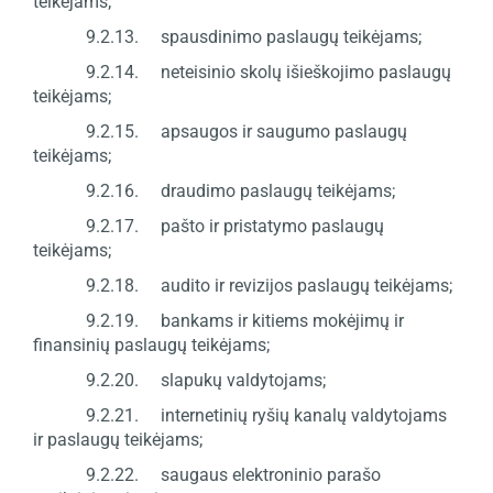
teikėjams;
9.2.13. spausdinimo paslaugų teikėjams;
9.2.14. neteisinio skolų išieškojimo paslaugų
teikėjams;
9.2.15. apsaugos ir saugumo paslaugų
teikėjams;
9.2.16. draudimo paslaugų teikėjams;
9.2.17. pašto ir pristatymo paslaugų
teikėjams;
9.2.18. audito ir revizijos paslaugų teikėjams;
9.2.19. bankams ir kitiems mokėjimų ir
finansinių paslaugų teikėjams;
9.2.20. slapukų valdytojams;
9.2.21. internetinių ryšių kanalų valdytojams
ir paslaugų teikėjams;
9.2.22. saugaus elektroninio parašo